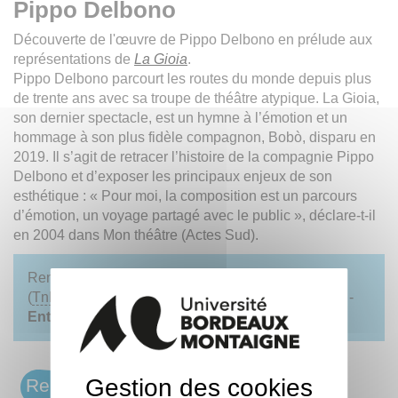
Pippo Delbono
Découverte de l'œuvre de Pippo Delbono en prélude aux
représentations de
La Gioia
.
Pippo Delbono parcourt les routes du monde depuis plus
de trente ans avec sa troupe de théâtre atypique. La Gioia,
son dernier spectacle, est un hymne à l’émotion et un
hommage à son plus fidèle compagnon, Bobò, disparu en
2019. Il s’agit de retracer l’histoire de la compagnie Pippo
Delbono et d’exposer les principaux enjeux de son
esthétique : « Pour moi, la composition est un parcours
d’émotion, un voyage partagé avec le public », déclare-t-il
en 2004 dans Mon théâtre (Actes Sud).
Rendez-vous le
30 septembre à 18h
au Hall Vitez
(
TnBA
, Place Renaudel - 33032 Bordeaux Cedex) -
Entrée libre
Gestion des cookies
Rendez-vous