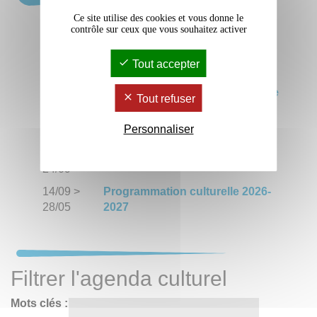
Ce site utilise des cookies et vous donne le
27/09
Premiers Feux #6, concours des
contrôle sur ceux que vous souhaitez activer
jeunes écritures en Nouvelle-
Aquitaine
Tout accepter
19/06
>
Des rendez-vous Bordeaux
13/12
Montaigne au Musée d'Aquitaine
Tout refuser
11/09
>
L’Assonance Festival 4
Personnaliser
12/09
14/09
>
Rentrée culturelle 2026-2027
24/09
14/09
>
Programmation culturelle 2026-
28/05
2027
Filtrer l'agenda culturel
Mots clés :