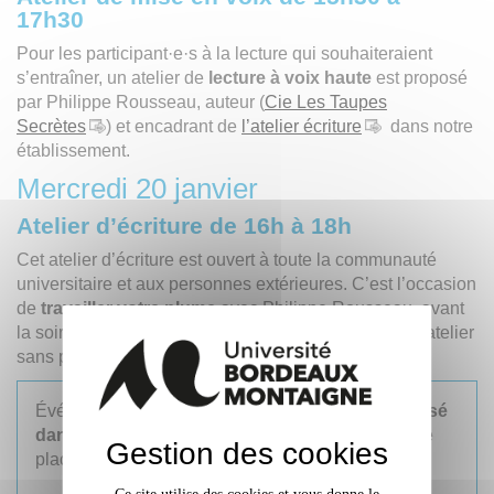
17h30
Pour les participant·e·s à la lecture qui souhaiteraient
s’entraîner, un atelier de
lecture à voix haute
est proposé
par Philippe Rousseau, auteur (
Cie Les Taupes
Secrètes
) et encadrant de
l’atelier écriture
dans notre
établissement.
Mercredi 20 janvier
Atelier d’écriture de 16h à 18h
Cet atelier d’écriture est ouvert à toute la communauté
universitaire et aux personnes extérieures. C’est l’occasion
de
travailler votre plume
avec Philippe Rousseau, avant
la soirée de lecture. Vous pouvez vous inscrire à cet atelier
sans participer à la soirée de lecture.
Événement
gratuit ouvert à tout public et organisé
dans le respect des règles sanitaire
– nombre de
Gestion des cookies
place limité.