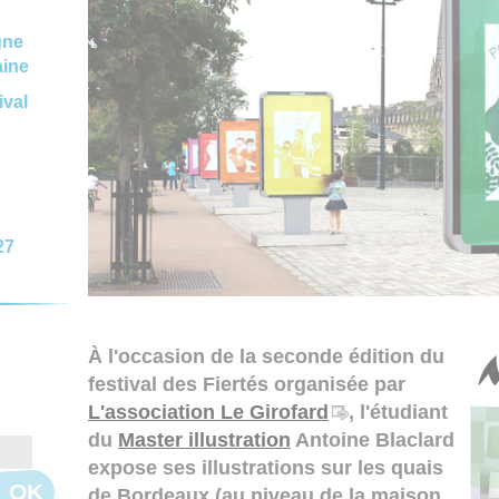
gne
aine
ival
27
À l'occasion de la seconde édition du
festival des Fiertés organisée par
L'association Le Girofard
, l'étudiant
du
Master illustration
Antoine Blaclard
expose ses illustrations sur les quais
OK
de Bordeaux (au niveau de la maison