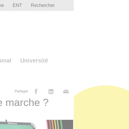
he
ENT
Rechercher
ional
Université
Partager
je marche ?