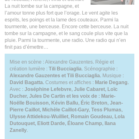
La nuit tombe sur la campagne, et
l’amour tonne plus fort que l’orage. Le vent agite les
esprits, les poings et la lame des couteaux. Parmi la
tourmente, une berceuse. Encore cette berceuse. La nuit
tombe sur la campagne, et le sang coule plus vite que la
pluie. Parmi la tourmente, une radio. Une radio qui n’en
finit pas d’émettre…
Mise en scène : Alexandre Gauzentes. Régie et
création lumière :
Tili Bucciaglia
. Scénographie :
Alexandre Gauzentes et Tili Bucciaglia.
Musique :
David Bagatta.
Costumes et affiches :
Marie Degang.
Avec :
Joséphine Lefebvre, Julie Cabaret, Loïc
Ducher, Jules De Cartin et les voix de : Marie-
Noëlle Bouisson, Kévin Ballu, Éric Breton, Jean-
Pierre Caillot, Michèle Caillot-Gary, Tess Plumas,
Ulysse Attidekou-Wuilliet, Romain Goudeau, Lola
Dutouquet, Eliott Darde, Éloane Champ, Ilana
Zanelly
.