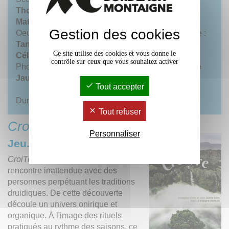
Thomas Germanaud
. Conseil dramaturgique :
Mathieu Garling
. Costumes :
Inès Balanqueux
.
Gestion des cookies
Oeuvre textile colorée :
Julia Blain
. Régie générale :
Tangui Delahodde
. Assistanat à la scénographie :
Ce site utilise des cookies et vous donne le
Célestine Fisse, Chloé Dagois et Julie Cabaret
.
contrôle sur ceux que vous souhaitez activer
Photographies :
Théo Pierrel.
Graphisme :
Honoré
Jaussoin
.
Tout accepter
Durée :
env. 1h15
Tout refuser
CroiTre
- Compagnie Multitude
Personnaliser
Jeu. 17 à 18h
CroiTre
porte la marque d'une
rencontre inattendue avec des
personnes perpétuant les traditions
druidiques. De cette découverte
découle un univers onirique et
organique. À l'image des rituels
pratiqués au rythme des saisons, ce