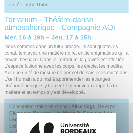
Durée :
env. 1h45
Terrarium - Théâtre-danse
atmosphérique - Compagnie AOI
Mer. 16 à 19h – Jeu. 17 à 15h
Nous sommes dans un futur proche. Ils sont quatre. Ils
cohabitent avec une matière noire, entité énigmatique qui a
envahi l’espace. Dans le Terrarium, la gravité est affectée.
L’espace fusionne avec les corps, les éjecte, les modifie.
Aucune unité de mesure ne permet de saisir ces mutations.
L'œil humain a du mal à appréhender les étranges
phénomènes qui s’y trament. Un nouveau rapport à la
matière et au temps s’y est développé.
Conception / mise en scène :
Alice Vogt
. De et par :
Clémence Boucon, Léa Marcelle Gressier, Léa
Leclerc, Bastian Sinsé
. Assistanat à la mise en
scène et travail corporel :
Camille Guillaume
.
Scénographie :
Justine Puech
. Création Sonore :