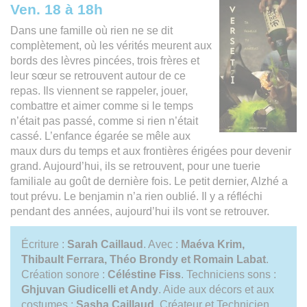
Ven. 18 à 18h
Dans une famille où rien ne se dit
complètement, où les vérités meurent aux
bords des lèvres pincées, trois frères et
leur sœur se retrouvent autour de ce
repas. Ils viennent se rappeler, jouer,
combattre et aimer comme si le temps
n’était pas passé, comme si rien n’était
cassé. L’enfance égarée se mêle aux
maux durs du temps et aux frontières érigées pour devenir
grand. Aujourd’hui, ils se retrouvent, pour une tuerie
familiale au goût de dernière fois. Le petit dernier, Alzhé a
tout prévu. Le benjamin n’a rien oublié. Il y a réfléchi
pendant des années, aujourd’hui ils vont se retrouver.
Écriture :
Sarah Caillaud
. Avec :
Maéva Krim,
Thibault Ferrara, Théo Brondy et Romain Labat
.
Création sonore :
Céléstine Fiss
. Techniciens sons :
Ghjuvan Giudicelli
et Andy
. Aide aux décors et aux
costumes :
Sasha Caillaud
. Créateur et Technicien