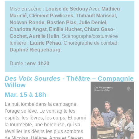
Mise en scène :
Louise de Sédouy
Avec
Mathieu
Marmié, Clément Pawliczek, Thibault Marissal,
Nolwen Ronde, Bastien Plas, Julie Deniel,
Charlotte Angst, Emilie Huchet, Chiara Gaso-
Cochet, Aurélie Hulin
. Scénographe/costumière/
lumière :
Laurie Péhau
. Chorégraphe de combat :
Daphné Ricquebourg
.
Durée :
env.
1h20
Des Voix Sourdes
- Théâtre – Compagnie
Willow
Mar. 15 à 18h
La nuit tombe dans la campagne,
l’orage se lève. Le vent agite les
esprits, les lèvres, les corps. Et parmi
la tourmente, une berceuse, qui va
réveiller les désirs les plus sombres
de Nicolas, Hélène, Anna et Stevan.