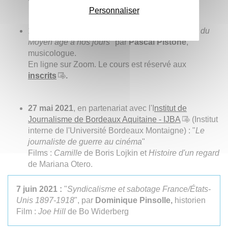
Personnaliser
er
1
avril 2021 : "
La chanson française engagée, du
Moyen âge à nos jours
" par
Pascal Pistone
,
musicologue.
En ligne sur Zoom. Le cours est réservé aux
inscrits
.
27 mai 2021
, en partenariat avec l'I
nstitut de
Journalisme de Bordeaux Aquitaine - IJBA
(Institut
interne de l'Université Bordeaux Montaigne) : "
Le
journaliste de guerre au cinéma
"
Films :
Camille
de Boris Lojkin et
Histoire d'un regard
de Mariana Otero.
7 juin 2021 :
"
Syndicalisme et sabotage France/États-
Unis 1897-1918
", par
Dominique Pinsolle,
historien
Film :
Joe Hill
de Bo Widerberg