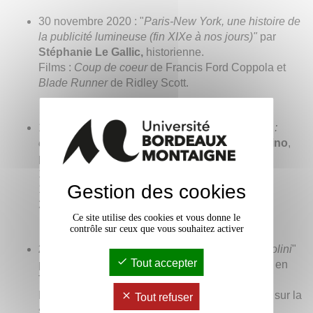
30 novembre 2020 : "
Paris-New York, une histoire de
la publicité lumineuse (fin XIXe à nos jours)"
par
Stéphanie Le Gallic,
historienne.
Films :
Coup de coeur
de Francis Ford Coppola et
Blade Runner
de Ridley Scott.
er
1
février 2021 : "
Le Risorgimento d'une nation :
complexité de l'unité italienne
" par
Marc Agostino
,
professeur émérite d’Histoire contemporaine.
16h : Film
Senso
de Luchino Visconti (1h58)
Gestion des cookies
18h30 : Cours de Marc Agostino
20h30 : Film
Senso
de Luchino Visconti (1h58)
Ce site utilise des cookies et vous donne le
contrôle sur ceux que vous souhaitez activer
25 février 2021 :
"
Le théâtre de Pier Paolo Pasolini
"
Tout accepter
par
Pierre Katuszewski,
enseignant-chercheur en
Théâtre.
Films :
OEdipe Roi
et
Comizi d'amore
. Enquête sur la
Tout refuser
sexualité de Pier Paolo Pasolini.