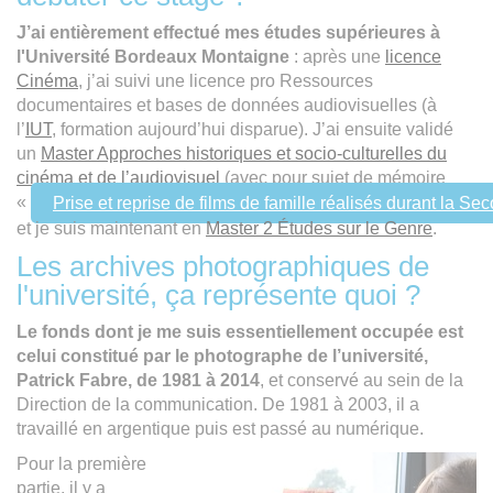
J’ai entièrement effectué mes études supérieures à
l'Université Bordeaux Montaigne
: après une
licence
Cinéma
, j’ai suivi une licence pro Ressources
documentaires et bases de données audiovisuelles (à
l’
IUT
, formation aujourd’hui disparue). J’ai ensuite validé
un
Master Approches historiques et socio-culturelles du
cinéma et de l’audiovisuel
(avec pour sujet de mémoire
«
Prise et reprise de films de famille réalisés durant la 
et je suis maintenant en
Master 2 Études sur le Genre
.
Les archives photographiques de
l'université, ça représente quoi ?
Le fonds dont je me suis essentiellement occupée est
celui constitué par le photographe de l’université,
Patrick Fabre, de 1981 à 2014
, et conservé au sein de la
Direction de la communication. De 1981 à 2003, il a
travaillé en argentique puis est passé au numérique.
Pour la première
partie, il y a