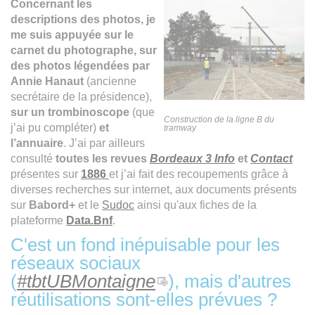
Concernant les
descriptions des photos, je
me suis appuyée sur le
carnet du photographe, sur
des photos légendées par
Annie Hanaut
(ancienne
secrétaire de la présidence),
sur un trombinoscope
(que
Construction de la ligne B du
j’ai pu compléter)
et
tramway
l’annuaire
. J’ai par ailleurs
consulté
toutes les revues
Bordeaux 3 Info
et
Contact
présentes sur
1886
et j’ai fait des recoupements grâce à
diverses recherches sur internet, aux documents présents
sur
Babord+
et le
Sudoc
ainsi qu'aux fiches de la
plateforme
Data.Bnf
.
C'est un fond inépuisable pour les
réseaux sociaux
(
#tbtUBMontaigne
), mais d'autres
réutilisations sont-elles prévues ?