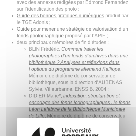
avec des annexes rédigées par Edmond Fernandez
sur l’identification des photo ;
Guide des bonnes pratiques numériques
produit par
le TGE Adonis ;
Guide pour mener une stratégie de valorisation d’un
fonds photographique
proposé par l’APIE ;
deux principaux mémoires de fin d’études :
BLIN Frédéric,
Comment traiter les
photographies d’un fonds d’archives dans une
bibliothèque ? Analyses et réflexions dans
l’optique du programme allemand Kalliope
,
Mémoire de diplôme de conservateur de
bibliothèque, sous la direction d’AUBENAS
Sylvie, Villeurbanne, ENSSIB, 2004 ;
DIDIER Marie*,
Indexation, structuration et
encodage des fonds iconographiques : le fonds
Léon Lefebvre de la Bibliothèque Municipale
de Lille
, Mémoire de diplôme de conservateur
de bibliothèque, sous la direction de
DUCHEMIN Pierre-Yves, Villeurbanne,
ENSSIB, 2005.