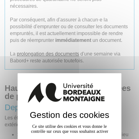
nécessaires.
Par conséquent, afin d'assurer à chacun·e la
possibilité d'emprunter ou de consulter les documents
empruntés, il est actuellement impossible de rendre
puis de réemprunter
immédiatement
un document.
La
prolongation des documents
d'une semaine via
Babord+ reste autorisée toutefois.
Hausse des quotas et des durées
de prêt
er
Depuis le 1
septembre
Gestion des cookies
Les étudiant·e·s de Licence et les lecteur·rice·s
extérieur·e·s peuvent
emprunter
:
Ce site utilise des cookies et vous donne le
contrôle sur ceux que vous souhaitez activer
15 documents simultanément maximum
(au lieu