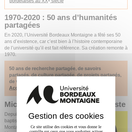
bordelaises au XX
siècle
1970-2020 : 50 ans d’humanités
partagées
En 2020, l’Université Bordeaux Montaigne a fêté ses 50
ans d’existence, car c’est bien à l’histoire contemporaine
de l’université qu’il est fait référence. Sa création remonte à
1970.
50 ans de recherche partagée, de savoirs
partagés, de culture partagée, de projets partagés,
de valeurs partagées, de souvenirs partagés…
Accéder à l'espace consacré au 50 ans
Michel de Montaigne, l’humaniste
Gestion des cookies
Depuis 1990, l’université
baptisée Michel de
Ce site utilise des cookies et vous donne le
Montaigne puis Bordeaux
contrôle sur ceux que vous souhaitez activer