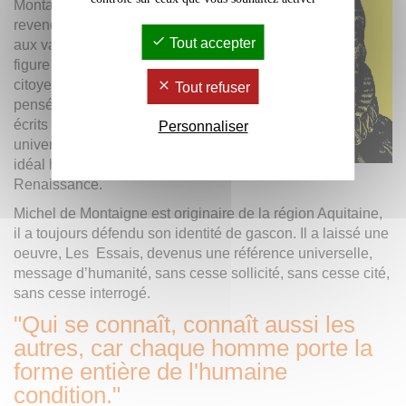
Montaigne ne cesse de
revendiquer son attachement
Tout accepter
aux valeurs portées par cette
figure humaniste, écrivain
citoyen et voyageur, dont les
Tout refuser
pensées, les réflexions et les
écrits ont un caractère
Personnaliser
universel et ont défendu un
idéal humaniste de la
Renaissance.
Michel de Montaigne est originaire de la région Aquitaine,
il a toujours défendu son identité de gascon. Il a laissé une
oeuvre, Les Essais, devenus une référence universelle,
message d’humanité, sans cesse sollicité, sans cesse cité,
sans cesse interrogé.
"Qui se connaît, connaît aussi les
autres, car chaque homme porte la
forme entière de l'humaine
condition."