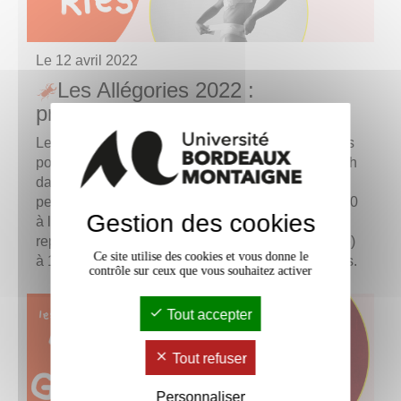
Le
12 avril 2022
Les Allégories 2022 :
programme du 12 avril
Le festival Les Allégories vous donne rendez-vous
pour le concert de la chorale du personnel dès 18h
dans l'amphi 700, puis autour de "Sans titre 2", la
performance filmée de Bérangère Laplace à 18h30
Gestion des cookies
à la Maison des arts puis à la seconde
représentation de "Nuit d'émeutes" (atelier théâtre)
Ce site utilise des cookies et vous donne le
à 19h30, sur inscription. Gratuit et ouvert à tou·te·s.
contrôle sur ceux que vous souhaitez activer
Tout accepter
Tout refuser
Personnaliser