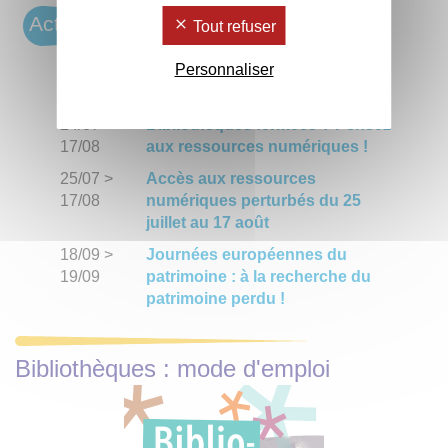
Actus des BU
Tout refuser
Personnaliser
29/06
>
L'été des bibliothèques
31/08
24/07
>
Bibliothèques fermées ? Pensez
17/08
aux ressources numériques !
25/07
>
Accès aux ressources
17/08
numériques perturbés du 25
juillet au 17 août
18/09
>
Journées européennes du
19/09
patrimoine : à la recherche du
patrimoine perdu !
Bibliothèques : mode d'emploi