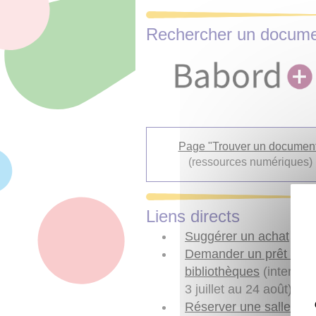
Rechercher un docum
Page "Trouver un documen
(ressources numériques)
Liens directs
Suggérer un achat
Demander un prêt entr
bibliothèques
(interrupt
3 juillet au 24 août)
Réserver une salle de t