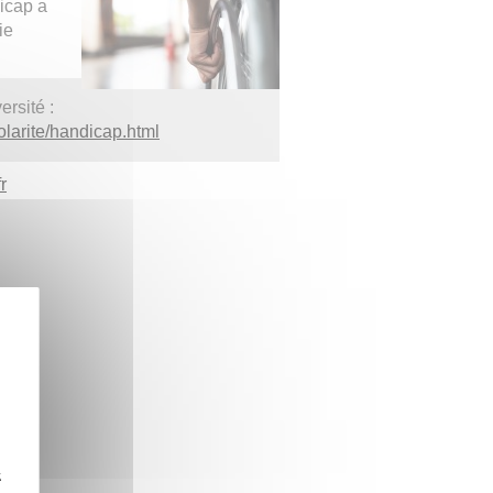
dicap a
ie
rsité :
olarite/handicap.html
r
z