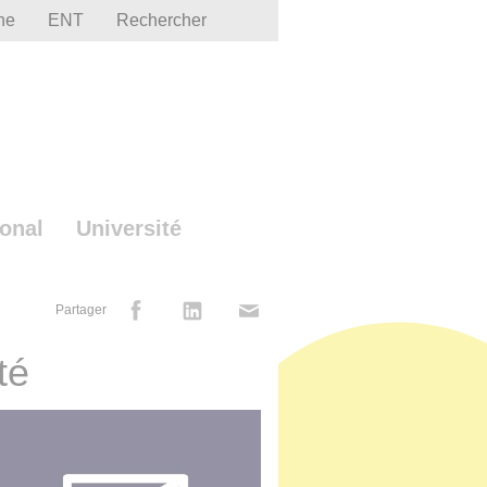
he
ENT
Rechercher
ional
Université
Partager
té