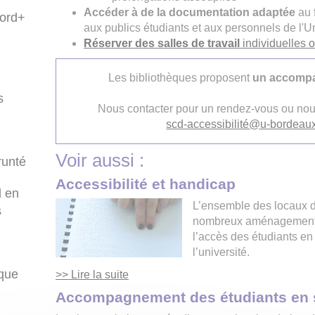
Accéder à de la documentation adaptée
au 
bord+
aux publics étudiants et aux personnels de l'
Réserver des salles de travail
individuelles 
Les bibliothèques proposent
un accompa
s
Nous contacter pour un rendez-vous ou nous 
scd-accessibilité
@
u-bordeaux
Voir aussi :
runté
Accessibilité et handicap
l en
L’ensemble des locaux de
s
nombreux aménagements on
l’accès des étudiants en
l’université.
ique
>> Lire la suite
Accompagnement des étudiants en s