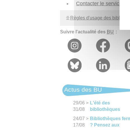
Contacter le service
Règles d'usage des biblioth
Suivre l'actualité des
BU
:
Actus des BU
29/06
>
L'été des
31/08
bibliothèques
24/07
>
Bibliothèques fe
17/08
? Pensez aux