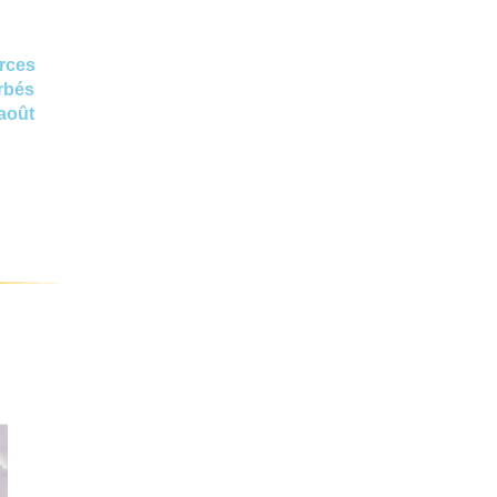
rces
rbés
 août
!