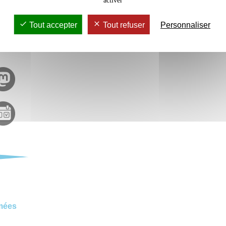
activer
Tout accepter
Tout refuser
Personnaliser
èques
rmées