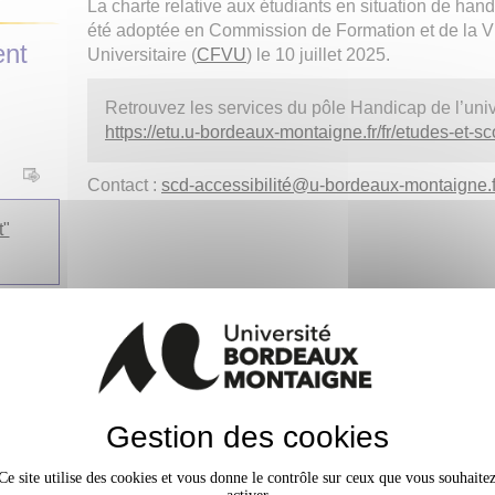
La charte relative aux étudiants en situation de han
été adoptée en Commission de Formation et de la V
ent
Universitaire (
CFVU
) le 10 juillet 2025.
Retrouvez les services du pôle Handicap de l’unive
https://etu.u-bordeaux-montaigne.fr/fr/etudes-et-sc
Contact :
scd-accessibilité
@
u-bordeaux-montaigne.f
t"
e
ion du
Gestion des cookies
Ce site utilise des cookies et vous donne le contrôle sur ceux que vous souhaite
ravail