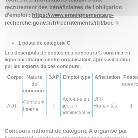
recrutement des bénéficiaires de l'obligation
d'emploi :
https://www.enseignementsup-
recherche.gouv.fr/fr/recrutements/itrf/boe
1 poste de catégorie C
Les descriptifs de postes des concours C sont mis en
ligne par chaque centre organisateur, après validation
par les experts de ces concours.
Corps
Nature
BAP
Emploi type
Affectation
Poste
du
ouvert
concours
Adjoint-e en
UFR
Concours
ADT
J
gestion
Humanités
1
interne
administrative
Concours national de catégorie A organisé par