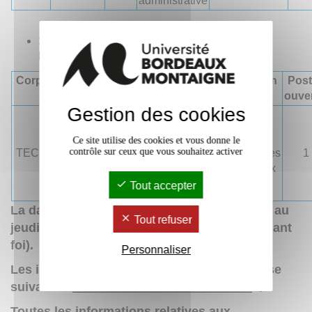
administrative
1 poste de catégorie B, Bénéficiaire de
l'Obligation d'Emploi (BOE)
Corps
Nature du
BAP
Emploi
Affectation
Post
recrutement
type
ouve
Gestion des cookies
Technicien-
ne de
Presses
Ce site utilise des cookies et vous donne le
fabrication,
contrôle sur ceux que vous souhaitez activer
TECH
BOE
F
Universitaires
1
d'édition et
de Bordeaux
de
Tout accepter
graphisme
La date limite d'envoi des dossiers est fixée au
Tout refuser
jeudi 27 avril 2023
(le cachet de la poste faisant
foi).
Personnaliser
Les inscriptions se feront en ligne à l'adresse
suivante :
s'inscrire au recrutement BOE
Toutes les informations relatives aux