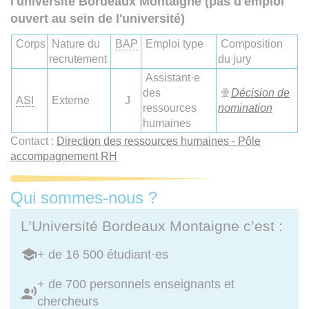
l'université Bordeaux Montaigne (pas d'emploi
ouvert au sein de l'université)
Corps
Nature du
BAP
Emploi type
Composition
recrutement
du jury
Assistant·e
des
Décision de
ASI
Externe
J
ressources
nomination
humaines
Contact :
Direction des ressources humaines - Pôle
accompagnement RH
Qui sommes-nous ?
L’Université Bordeaux Montaigne c’est :
+ de 16 500 étudiant·es
+ de 700 personnels enseignants et
chercheurs