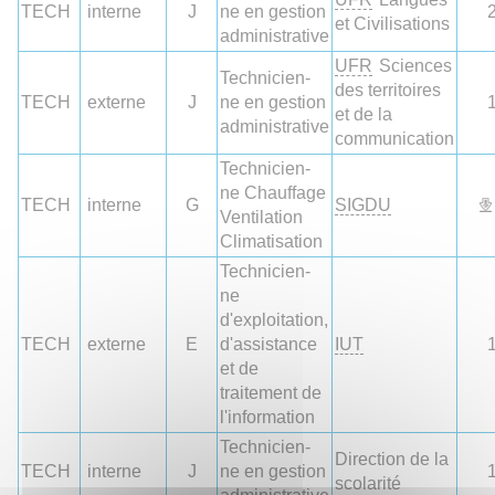
TECH
interne
J
ne en gestion
et Civilisations
administrative
UFR
Sciences
Technicien-
des territoires
TECH
externe
J
ne en gestion
et de la
administrative
communication
Technicien-
ne Chauffage
TECH
interne
G
SIGDU
Ventilation
Climatisation
Technicien-
ne
d'exploitation,
TECH
externe
E
d'assistance
IUT
et de
traitement de
l'information
Technicien-
Direction de la
TECH
interne
J
ne en gestion
scolarité