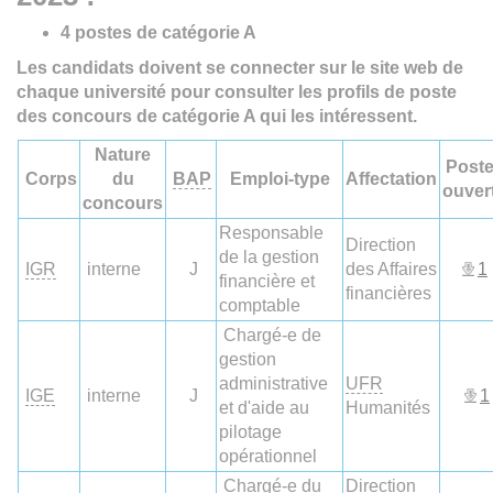
4 postes de catégorie A
Les candidats doivent se connecter sur le site web de
chaque université pour consulter les profils de poste
des concours de catégorie A qui les intéressent.
Nature
Post
Corps
du
BAP
Emploi-type
Affectation
ouver
concours
Responsable
Direction
de la gestion
IGR
interne
J
des Affaires
1
financière et
financières
comptable
Chargé-e de
gestion
administrative
UFR
IGE
interne
J
1
et d'aide au
Humanités
pilotage
opérationnel
Chargé-e du
Direction