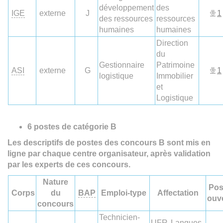
développement
des
IGE
externe
J
1
des ressources
ressources
humaines
humaines
Direction
du
Gestionnaire
Patrimoine
ASI
externe
G
1
logistique
Immobilier
et
Logistique
6 postes de catégorie B
Les descriptifs de postes des concours B sont mis en
ligne par chaque centre organisateur, après validation
par les experts de ces concours.
Nature
Pos
Corps
du
BAP
Emploi-type
Affectation
ouv
concours
Technicien-
UFR
Langues