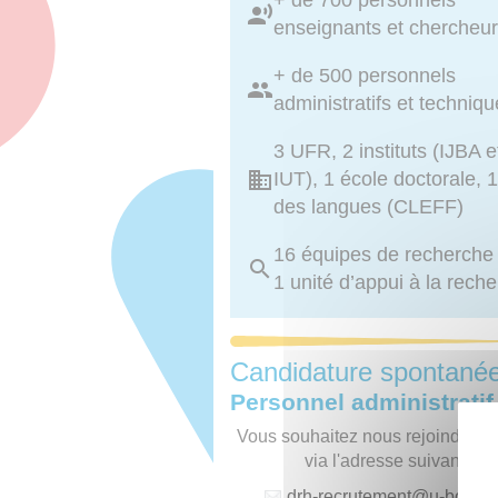
+ de 700 personnels
enseignants et chercheu
+ de 500 personnels
administratifs et techniq
3 UFR, 2 instituts (IJBA e
IUT), 1 école doctorale, 1
des langues (CLEFF)
16 équipes de recherche
1 unité d’appui à la rech
Candidature spontané
Personnel administratif
Vous souhaitez nous rejoindre, p
via l'adresse suivante :
drh-recrutement
@
u-borde