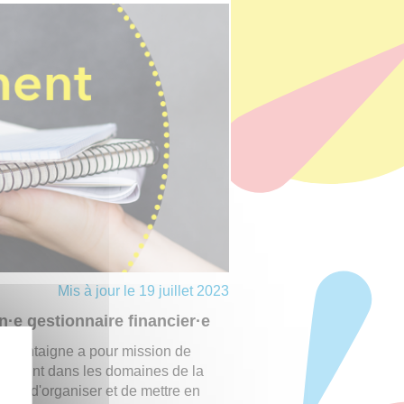
Mis à jour le 19 juillet 2023
·e gestionnaire financier·e
ux Montaigne a pour mission de
lissement dans les domaines de la
ssion d'organiser et de mettre en