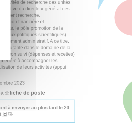
x activités de recherche des unités
istrative du directeur général des
président recherche.
 gestion financière et
z
ariats, le pôle promotion de la
t aux politiques scientifiques).
gnement administratif. A ce titre,
ion courante dans le domaine de la
e et son suivi (dépenses et recettes)
 amené·e à accompagner les
isation de leurs activités (appui
ptembre 2023
la
fiche de poste
ont à envoyer au plus tard le 20
nt
ici