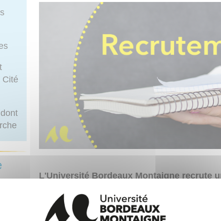
rs
ues
t
 Cité
 dont
erche
e
L'Université Bordeaux Montaigne recrute un
La direction de la recherche de l'université Bordea
ostulez
mettre en oeuvre la politique scientifique de l'étab
recherche et de la valorisation. Elle a aussi pour mi
aux-