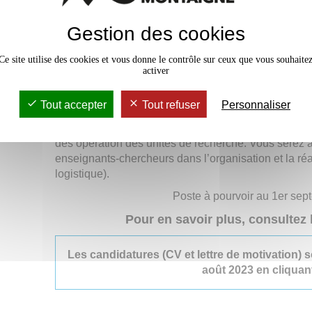
oeuvre les opérations d'appui et de soutien liées au
de recherche. Elle est placée sous la direction admin
Gestion des cookies
services et sous la responsabilité politique du vice-
La direction est organisée autour de trois pôles (pôle
Ce site utilise des cookies et vous donne le contrôle sur ceux que vous souhaite
accompagnement administratif, pôle projets et parten
activer
recherche et
SAPS
) et d'un bureau d’accompagnemen
Vous intégrerez le pôle gestion financière et accompa
Tout accepter
Tout refuser
Personnaliser
vous exécuterez des actes administratifs et de gest
recherche. Ainsi, vous assurerez la gestion financièr
des opération des unités de recherche. Vous serez
enseignants-chercheurs dans l’organisation et la réal
logistique).
Poste à pourvoir au 1er se
Pour en savoir plus, consultez 
Les candidatures (CV et lettre de motivation) s
août 2023 en cliqua