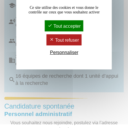
+ de 16 500 étudiant·es
Ce site utilise des cookies et vous donne le
contrôle sur ceux que vous souhaitez activer
+ de 700 personnels enseignants et
chercheurs
Tout accepter
+ de 500 personnels administratifs et
Tout refuser
techniques
Personnaliser
3 UFR, 2 instituts (IJBA et IUT), 1 école
doctorale, 1 Cité des langues (CLEFF)
16 équipes de recherche dont 1 unité d’appui
à la recherche
Candidature spontanée
Personnel administratif
Vous souhaitez nous rejoindre, postulez via l'adresse