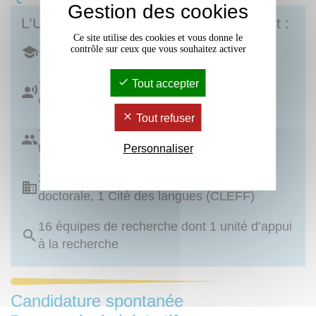
Gestion des cookies
L’Université Bordeaux Montaigne c’est :
Ce site utilise des cookies et vous donne le
contrôle sur ceux que vous souhaitez activer
+ de 16 500 étudiant·es
+ de 700 personnels enseignants et
Tout accepter
chercheurs
Tout refuser
+ de 500 personnels administratifs et
techniques
Personnaliser
3 UFR, 2 instituts (IJBA et IUT), 1 école
doctorale, 1 Cité des langues (CLEFF)
16 équipes de recherche dont 1 unité d’appui
à la recherche
Candidature spontanée