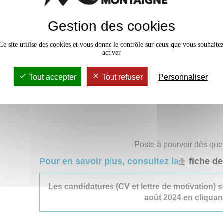
entreprises en matière de formation linguistique et in
Elle est composée d’une part du Département d’Ét
Gestion des cookies
(
DEFLE
) orienté vers l’enseignement du français po
cours du jour qu’en cours du soir.
Ce site utilise des cookies et vous donne le contrôle sur ceux que vous souhaite
activer
Et d’autre part elle est aussi composée du Départ
qui propose une offre en langues pour tout type de p
d’institutions ou d’entreprises, en particulier sous f
Tout accepter
Tout refuser
Personnaliser
langues différentes. De nouvelles activités sont en
ces deux départements et de nouvelles missions.
Poste à pourvoir dès que
Pour en savoir plus, consultez la
fiche de
Les candidatures (CV et lettre de motivation) s
août 2024 en cliqua