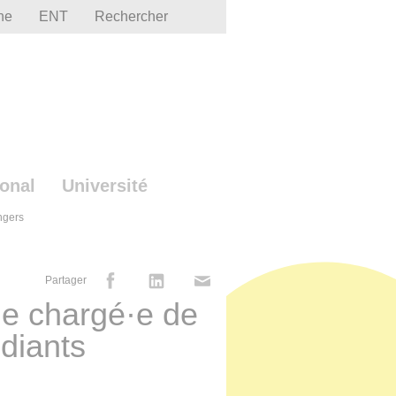
he
ENT
Rechercher
ional
Université
ngers
Partager
·e chargé·e de
diants