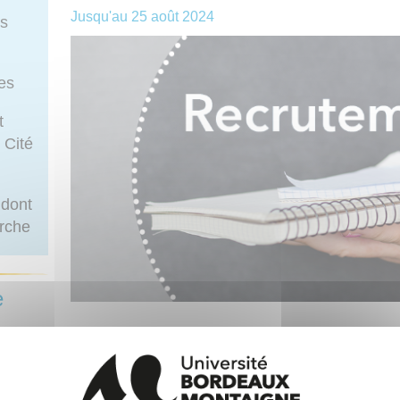
Jusqu'au
25 août 2024
rs
ues
t
 Cité
 dont
erche
e
L'Université recrute un·e chargé·e de mission a
ostulez
La
CLEFF
est une nouvelle composante qui accueill
de toutes nationalités, et répond à la demande des a
aux-