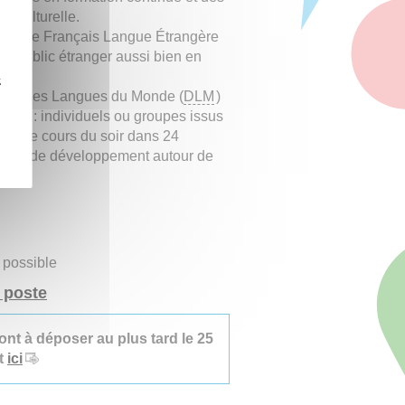
terculturelle.
udes de Français Langue Étrangère
ur public étranger aussi bien en
z
ement des Langues du Monde (
DLM
)
ublic : individuels ou groupes issus
orme de cours du soir dans 24
 cours de développement autour de
 possible
 poste
ont à déposer au plus tard le 25
nt
ici