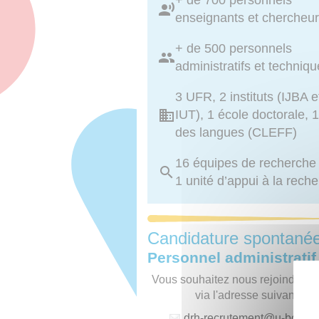
+ de 700 personnels
enseignants et chercheu
+ de 500 personnels
administratifs et techniq
3 UFR, 2 instituts (IJBA e
IUT), 1 école doctorale, 1
des langues (CLEFF)
16 équipes de recherche
1 unité d’appui à la rech
Candidature spontané
Personnel administratif
Vous souhaitez nous rejoindre, p
via l'adresse suivante :
drh-recrutement
@
u-borde