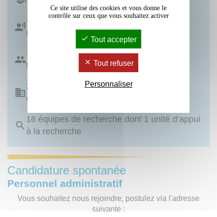
Ce site utilise des cookies et vous donne le
contrôle sur ceux que vous souhaitez activer
+ de 700 personnels enseignants et
chercheurs
Tout accepter
+ de 500 personnels administratifs et
Tout refuser
techniques
Personnaliser
3 UFR, 2 instituts (IJBA et IUT), 1 école
doctorale, 1 Cité des langues (CLEFF)
16 équipes de recherche dont 1 unité d’appui
à la recherche
Candidature spontanée
Personnel administratif
Vous souhaitez nous rejoindre, postulez via l'adresse
suivante :