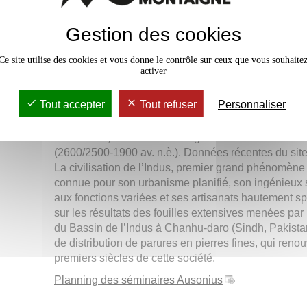
Gestion des cookies
Séminaire Ausoni
Mardi 15 avril à 17
Ce site utilise des cookies et vous donne le contrôle sur ceux que vous souhaite
salle P. Paris (ACH037) - maison de 
activer
Aurore Didier
, Chargée de recherche, CNRS
Tout accepter
Tout refuser
Personnaliser
Sciences de l’Antiquité
Urbanisme, architecture et organisation socio-économ
(2600/2500-1900 av. n.è.). Données récentes du sit
La civilisation de l’Indus, premier grand phénomène 
connue pour son urbanisme planifié, son ingénieux 
aux fonctions variées et ses artisanats hautement spé
sur les résultats des fouilles extensives menées pa
du Bassin de l’Indus à Chanhu-daro (Sindh, Pakistan
de distribution de parures en pierres fines, qui ren
premiers siècles de cette société.
Planning des séminaires Ausonius