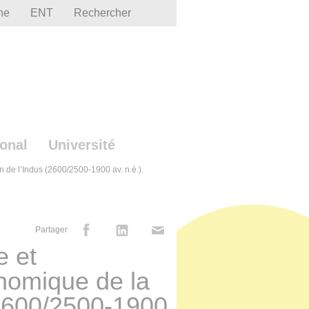
he
ENT
Rechercher
ional
Université
n de l’Indus (2600/2500-1900 av. n.è.).
Partager
e et
nomique de la
 (2600/2500-1900