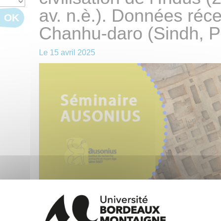
av. n.è.). Données réce
OK
Chanhu-daro (Sindh, P
Le
15 avril 2025