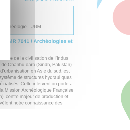
us
h30
z
l'archéologie -
UBM
, UMR 7041 / Archéologies et
ique de la civilisation de l’Indus
e de Chanhu-daro (Sindh, Pakistan)
d’urbanisation en Asie du sud, est
système de structures hydrauliques
cialisés. Cette intervention portera
r la Mission Archéologique Française
), centre majeur de production et
ouvèlent notre connaissance des