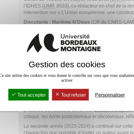
l’IDHES (
UMR
8533), co-rédacteur en chef de la re
intervention sur « L’Union européenne, une construc
Discutante : Marième N’Diaye
(CR du
CNRS
-LAM)
Le séminaire entre dans sa troisième année. Il gard
ici rappelée :
« Le décolonial a aujourd’hui le vent en poupe : les ar
les associations militantes antiracistes s’en réclame
réactions françaises, parfois au plus haut sommet de 
Gestion des cookies
Partant de ce constat de « grand écart » entre la fl
très large incompréhension politique, ce groupe de 
Ce site utilise des cookies et vous donne le contrôle sur ceux que vous souhaite
activer
textes pour examiner ensemble ce que les corpus d
en termes de critique d’un universel eurocentré, tou
propres pratiques de recherches. »
Tout accepter
Tout refuser
Personnaliser
La première année (2022-2023), il a uniquement été
présence des auteurs, travail sur textes) : il s’agissa
critique, les écrits postcoloniaux et décoloniaux, réfl
La seconde année (2023-2024) a continué sur cette 
chaque fois que possible d’inviter un auteur ayant