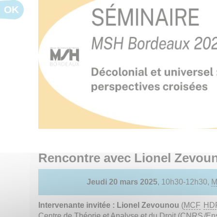
OK
Rencontre avec Lionel Zevou
Jeudi 20 mars 2025
, 10h30-12h30,
Intervenante invitée :
Lionel Zevounou
(
MCF
HD
Centre de Théorie et Analyse et du Droit (
CNRS
/En