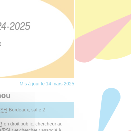
Mis à jour le 14 mars 2025
nou
MSH
Bordeaux, salle 2
R
en droit public, chercheur au
s/PSL) et chercheur associé à