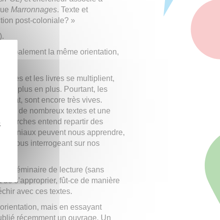
vue
Marronnages
. Texte et
tion post-coloniale? »
.
e globalement la même orientation,
ticles et les livres se multiplient,
nt de plus en plus. Pourtant, les
l’État, sont encore très vives.
oraison de nombreux textes et une
recherches entend repartir des
z
écoloniaux peuvent nous apprendre,
t en nous interrogeant sur nos
 un séminaire de lecture (sans
it de s’approprier, fût-ce de manière
échir avec ces textes.
orientation, mais en essayant
 publié récemment un ouvrage. Un