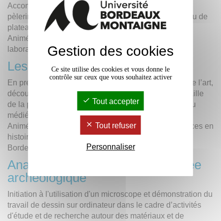
Accompagnez l'Anonyme de Bordeaux dans son
pèlerinage en 333 après J.-C. et défiez-le grâce au jeu de
plateau Ad Itinere. Atelier en continu
Animé par
Francis Tassaux
professeur honoraire du
Gestion des cookies
laboratoire Ausonius.
Les outils du tailleur de pierre
Ce site utilise des cookies et vous donne le
contrôle sur ceux que vous souhaitez activer
En présence d’un tailleur de pierre et d’un historien de l’art,
découvrez les outils et techniques nécessaires à la taille
Tout accepter
de la pierre et à la construction d’un édifice antique ou
médiéval. Atelier en continu
Tout refuser
Animé par
Christian Gensbeitel
, maître de conférences en
histoire de l'art médiéval, laboratoire Archéosciences
Personnaliser
Bordeaux et
Thierry Gregor
, tailleur de pierre.
Analyse et traitement de la donnée
archéologique
Initiation à l'utilisation d'un microscope et démonstration du
travail de dessin sur ordinateur dans le cadre d’activités
d'étude et de recherche autour des matériaux et de