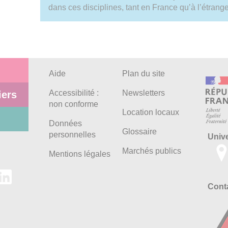
dans ces disciplines, tant en France qu’à l’étrange
Aide
Plan du site
Accessibilité :
Newsletters
iers
non conforme
Location locaux
Données
Glossaire
personnelles
Univ
Marchés publics
Mentions légales
Conta