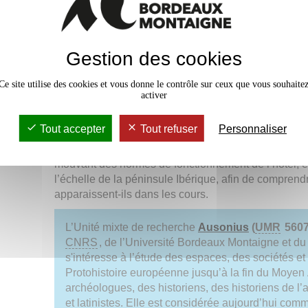
MARDI 17 SEPTEMBRE 
salle P. Paris (ACH037) de la Mais
Roxane CHILÀ
,
MCF
Histoire médiévale
Gestion des cookies
Ausonius, Université Bordeaux Montaigne
Ce site utilise des cookies et vous donne le contrôle sur ceux que vous souhaite
Cette intervention présente des recherches en cour
activer
cours royales ibériques. Le point de départ est la 
siècle, où les pages sont souvent mentionnés dans l
Tout accepter
Tout refuser
Personnaliser
dans les comptes curiaux, mais absents des ordonn
de l’hôtel royal. Ce constat ouvre deux pistes de réfl
mouvant des normes de fonctionnement de l’hôtel, e
l’échelle de la péninsule Ibérique, afin de compren
apparaissent-ils dans les cours.
L’Unité mixte de recherche
Ausonius
(
UMR
560
CNRS
, de l’Université Bordeaux Montaigne et du 
s'intéresse à l’étude des espaces, des sociétés et
Protohistoire européenne jusqu’à la fin du Moyen Â
archéologues, des historiens, des historiens de l’a
et latinistes. Elle est considérée aujourd’hui com