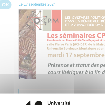
OK
Le
17 septembre 2024
SEMINAIRE CPIM : Les cultures politiques da
Maghreb (Ve s.-début X