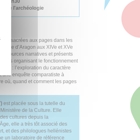
à 17h30
on de l'archéologie
z
s, consacrées aux pages dans les
couronne d’Aragon aux XIVe et XVe
es sources narratives et présents
ances organisant le fonctionnement
exion : l’exploration du caractère
t une enquête comparatiste à
dre où, quand et comment les pages
7)
est placée sous la tutelle du
Ministère de la Culture. Elle
 des cultures depuis la
ge, elle a très tôt associé des
rt, et des philologues hellénistes
me un laboratoire de référence