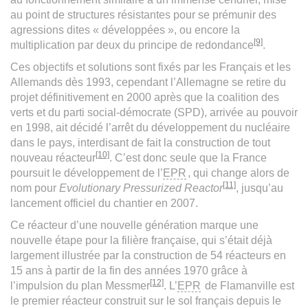
au point de structures résistantes pour se prémunir des
agressions dites « développées », ou encore la
[9]
multiplication par deux du principe de redondance
.
Ces objectifs et solutions sont fixés par les Français et les
Allemands dès 1993, cependant l’Allemagne se retire du
projet définitivement en 2000 après que la coalition des
verts et du parti social-démocrate (SPD), arrivée au pouvoir
en 1998, ait décidé l’arrêt du développement du nucléaire
dans le pays, interdisant de fait la construction de tout
[10]
nouveau réacteur
. C’est donc seule que la France
poursuit le développement de l’
EPR
, qui change alors de
[11]
nom pour
Evolutionary Pressurized Reactor
, jusqu’au
lancement officiel du chantier en 2007.
Ce réacteur d’une nouvelle génération marque une
nouvelle étape pour la filière française, qui s’était déjà
largement illustrée par la construction de 54 réacteurs en
15 ans à partir de la fin des années 1970 grâce à
[12]
l’impulsion du plan Messmer
. L’
EPR
de Flamanville est
le premier réacteur construit sur le sol français depuis le