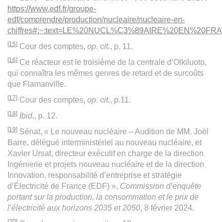
https://www.edf.fr/groupe-
edf/comprendre/production/nucleaire/nucleaire-en-
chiffres#:~:text=LE%20NUCL%C3%89AIRE%20EN%20FR
[15]
Cour des comptes,
op. cit.
, p. 11.
[16]
Ce réacteur est le troisième de la centrale d’Olkiluoto,
qui connaîtra les mêmes genres de retard et de surcoûts
que Flamanville.
[17]
Cour des comptes,
op. cit.
, p.11.
[18]
Ibid
., p. 12.
[19]
Sénat, « Le nouveau nucléaire – Audition de MM. Joël
Barre, délégué interministériel au nouveau nucléaire, et
Xavier Ursat, directeur exécutif en charge de la direction
Ingénierie et projets nouveau nucléaire et de la direction
Innovation, responsabilité d’entreprise et stratégie
d’Électricité de France (EDF) »,
Commission d’enquête
portant sur la production, la consommation et le prix de
l’électricité aux horizons 2035 et 2050
, 8 février 2024.
[20]