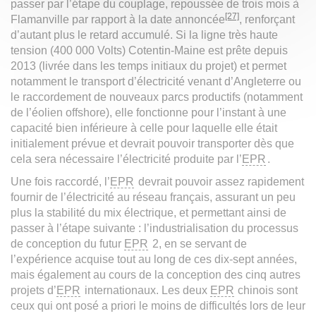
passer par l’étape du couplage, repoussée de trois mois à
[27]
Flamanville par rapport à la date annoncée
, renforçant
d’autant plus le retard accumulé. Si la ligne très haute
tension (400 000 Volts) Cotentin-Maine est prête depuis
2013 (livrée dans les temps initiaux du projet) et permet
notamment le transport d’électricité venant d’Angleterre ou
le raccordement de nouveaux parcs productifs (notamment
de l’éolien offshore), elle fonctionne pour l’instant à une
capacité bien inférieure à celle pour laquelle elle était
initialement prévue et devrait pouvoir transporter dès que
cela sera nécessaire l’électricité produite par l’
EPR
.
Une fois raccordé, l’
EPR
devrait pouvoir assez rapidement
fournir de l’électricité au réseau français, assurant un peu
plus la stabilité du mix électrique, et permettant ainsi de
passer à l’étape suivante : l’industrialisation du processus
de conception du futur
EPR
2, en se servant de
l’expérience acquise tout au long de ces dix-sept années,
mais également au cours de la conception des cinq autres
projets d’
EPR
internationaux. Les deux
EPR
chinois sont
ceux qui ont posé a priori le moins de difficultés lors de leur