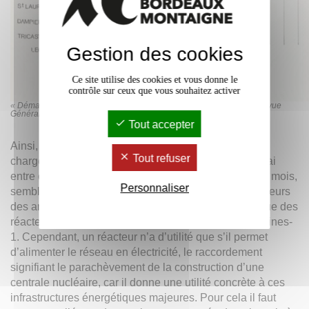
Gestion des cookies
Ce site utilise des cookies et vous donne le
contrôle sur ceux que vous souhaitez activer
« Démarrage comparé des seize premières tranches 900 MW » – Revue
Générale Nucléaire (RGN), Numéro 4, Juillet-Août 1981.
Tout accepter
Ainsi, l’
EPR
de Flamanville ayant reçu son premier
Tout refuser
[26]
chargement en combustible le 15 mai 2024
, le délai
entre chargement et divergence, ici d’à peu près trois mois,
Personnaliser
semble tout à fait dans la norme par rapport aux réacteurs
des années 1980, avec même un délai moins long que des
réacteurs comme Dampierre-1, Tricastin-1, ou Gravelines-
1. Cependant, un réacteur n’a d’utilité que s’il permet
d’alimenter le réseau en électricité, le raccordement
signifiant le parachèvement de la construction d’une
centrale nucléaire, car il donne une utilité concrète à ces
infrastructures énergétiques majeures. Pour cela il faut