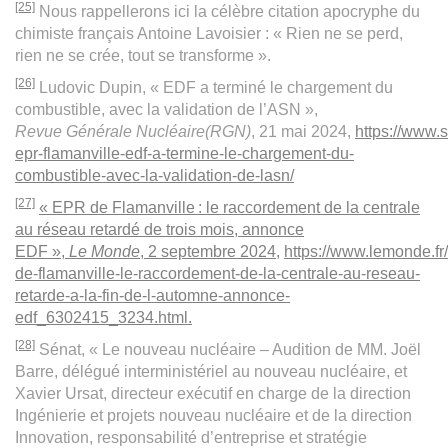
[25]
Nous rappellerons ici la célèbre citation apocryphe du
chimiste français Antoine Lavoisier : « Rien ne se perd,
rien ne se crée, tout se transforme ».
[26]
Ludovic Dupin, « EDF a terminé le chargement du
combustible, avec la validation de l’ASN »,
Revue Générale Nucléaire(RGN)
, 21 mai 2024,
https://www.s
epr-flamanville-edf-a-termine-le-chargement-du-
combustible-avec-la-validation-de-lasn/
[27]
« EPR de Flamanville : le raccordement de la centrale
au réseau retardé de trois mois, annonce
EDF »,
Le Monde
,
2
septembre
2024,
https://www.lemonde.fr
de-flamanville-le-raccordement-de-la-centrale-au-reseau-
retarde-a-la-fin-de-l-automne-annonce-
edf_6302415_3234.html
.
[28]
Sénat, « Le nouveau nucléaire – Audition de MM. Joël
Barre, délégué interministériel au nouveau nucléaire, et
Xavier Ursat, directeur exécutif en charge de la direction
Ingénierie et projets nouveau nucléaire et de la direction
Innovation, responsabilité d’entreprise et stratégie