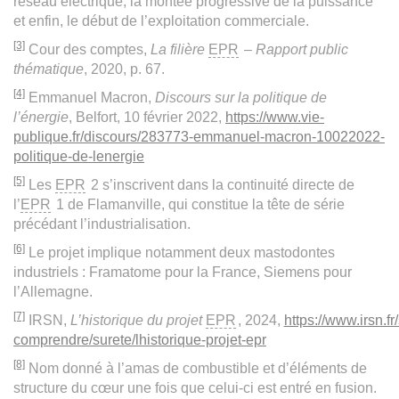
réseau électrique, la montée progressive de la puissance
et enfin, le début de l’exploitation commerciale.
[3]
Cour des comptes,
La filière
EPR
– Rapport public
thématique
, 2020, p. 67.
[4]
Emmanuel Macron,
Discours sur la politique de
l’énergie
, Belfort, 10 février 2022,
https://www.vie-
publique.fr/discours/283773-emmanuel-macron-10022022-
politique-de-lenergie
[5]
Les
EPR
2 s’inscrivent dans la continuité directe de
l’
EPR
1 de Flamanville, qui constitue la tête de série
précédant l’industrialisation.
[6]
Le projet implique notamment deux mastodontes
industriels : Framatome pour la France, Siemens pour
l’Allemagne.
[7]
IRSN,
L’historique du projet
EPR
, 2024,
https://www.irsn.fr
comprendre/surete/lhistorique-projet-epr
[8]
Nom donné à l’amas de combustible et d’éléments de
structure du cœur une fois que celui-ci est entré en fusion.