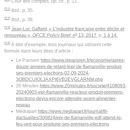
Cour des comptes,
op. cit.
, p. 12.
[21]
Ibid.
, p. 35.
[22]
Ibid
., p. 39.
[23]
Jean-Luc Gaffard, « L’industrie française entre déclin et
o
renouveau »,
OFCE Policy Brief
, n
13
,
2017
, p.
1
à
14.
[24]
À titre d’exemple, trois journaux qui utilisent cette
formule dans leurs titres d’article :
Le Parisien
https://www.leparisien.fr/economie/apres-
douze-annees-de-retard-lepr-de-flamanville-produit-
ses-premiers-electrons-02-09-2024-
3OBDCUIQLJAXPI6VB2EVGLARNM.php
20 Minutes
https://www.20minutes.fr/societe/4108093-
20240903-epr-flamanville-reacteur-produit-premiers-
electrons-devra-encore-attendre-avant-alimenter-
reseau
Médiapart
https://www.mediapart.fr/journal/fil-
dactualites/300824/epr-de-flamanville-edf-attend-le-
feu-vert-pour-produire-ses-premiers-electrons