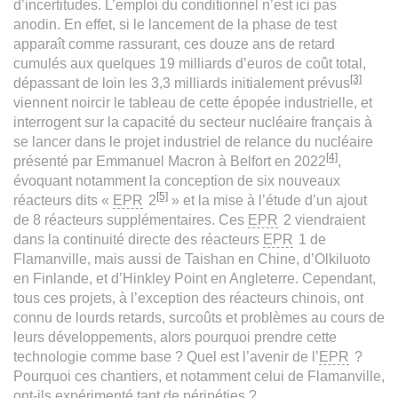
d’incertitudes. L’emploi du conditionnel n’est ici pas
anodin. En effet, si le lancement de la phase de test
apparaît comme rassurant, ces douze ans de retard
cumulés aux quelques 19 milliards d’euros de coût total,
[3]
dépassant de loin les 3,3 milliards initialement prévus
viennent noircir le tableau de cette épopée industrielle, et
interrogent sur la capacité du secteur nucléaire français à
se lancer dans le projet industriel de relance du nucléaire
[4]
présenté par Emmanuel Macron à Belfort en 2022
,
évoquant notamment la conception de six nouveaux
[5]
réacteurs dits «
EPR
2
» et la mise à l’étude d’un ajout
de 8 réacteurs supplémentaires. Ces
EPR
2 viendraient
dans la continuité directe des réacteurs
EPR
1 de
Flamanville, mais aussi de Taishan en Chine, d’Olkiluoto
en Finlande, et d’Hinkley Point en Angleterre. Cependant,
tous ces projets, à l’exception des réacteurs chinois, ont
connu de lourds retards, surcoûts et problèmes au cours de
leurs développements, alors pourquoi prendre cette
technologie comme base ? Quel est l’avenir de l’
EPR
?
Pourquoi ces chantiers, et notamment celui de Flamanville,
ont-ils expérimenté tant de péripéties ?