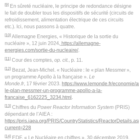
[9]
En sûreté nucléaire, le principe de redondance désigne
le fait de doubler tous les dispositifs de sécurité (circuits de
refroidissement, alimentation électrique de ces circuits
etc.). Ici, nous passons à quatre.
[10]
Allemagne Energies, « Historique de la sortie du
nucléaire », 12 juin 2024,
https://allemagne-
energies.com/sortie-du-nucleaire/
.
[11]
Cour des comptes,
op. cit.
, p. 11.
[12]
Bezat, Jean-Michel. « Nucléaire : le « plan Messmer »,
un programme Apollo à la française ».
Le
Monde.fr
, 17 février 2023.
https://www.lemonde.fr/economie/ar
le-plan-messmer-un-programme-apollo-a-la-
francaise_6162225_3234.html
.
[13]
Chiffres du
Power Reactor Information System
(PRIS)
dépendant de l’AIEA :
https://pris.iaea.org/PRIS/CountryStatistics/ReactorDetails.a
current=228
[14]
EDF, « Le Nucléaire en chiffres », 30 décembre 2019,