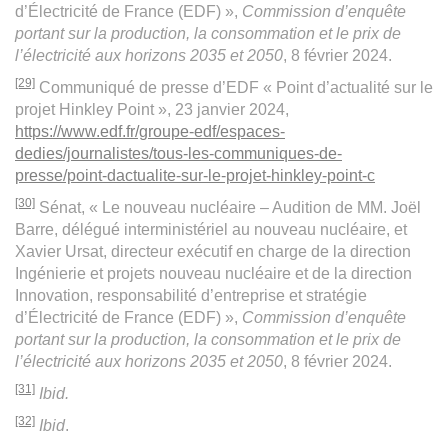
d’Électricité de France (EDF) »,
Commission d’enquête
portant sur la production, la consommation et le prix de
l’électricité aux horizons 2035 et 2050
, 8 février 2024.
[29]
Communiqué de presse d’EDF « Point d’actualité sur le
projet Hinkley Point », 23 janvier 2024,
https://www.edf.fr/groupe-edf/espaces-
dedies/journalistes/tous-les-communiques-de-
presse/point-dactualite-sur-le-projet-hinkley-point-c
[30]
Sénat, « Le nouveau nucléaire – Audition de MM. Joël
Barre, délégué interministériel au nouveau nucléaire, et
Xavier Ursat, directeur exécutif en charge de la direction
Ingénierie et projets nouveau nucléaire et de la direction
Innovation, responsabilité d’entreprise et stratégie
d’Électricité de France (EDF) »,
Commission d’enquête
portant sur la production, la consommation et le prix de
l’électricité aux horizons 2035 et 2050
, 8 février 2024.
[31]
Ibid.
[32]
Ibid
.