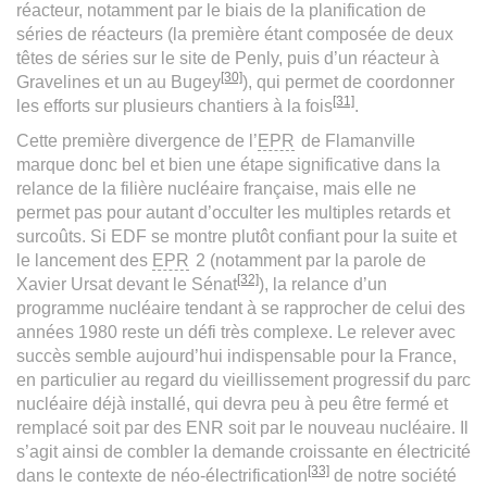
réacteur, notamment par le biais de la planification de
séries de réacteurs (la première étant composée de deux
têtes de séries sur le site de Penly, puis d’un réacteur à
[30]
Gravelines et un au Bugey
), qui permet de coordonner
[31]
les efforts sur plusieurs chantiers à la fois
.
Cette première divergence de l’
EPR
de Flamanville
marque donc bel et bien une étape significative dans la
relance de la filière nucléaire française, mais elle ne
permet pas pour autant d’occulter les multiples retards et
surcoûts. Si EDF se montre plutôt confiant pour la suite et
le lancement des
EPR
2 (notamment par la parole de
[32]
Xavier Ursat devant le Sénat
), la relance d’un
programme nucléaire tendant à se rapprocher de celui des
années 1980 reste un défi très complexe. Le relever avec
succès semble aujourd’hui indispensable pour la France,
en particulier au regard du vieillissement progressif du parc
nucléaire déjà installé, qui devra peu à peu être fermé et
remplacé soit par des ENR soit par le nouveau nucléaire. Il
s’agit ainsi de combler la demande croissante en électricité
[33]
dans le contexte de néo-électrification
de notre société