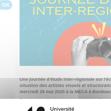
OK
Une journée d'étude inter-régionale sur
l'éc
situation des artistes visuels et structurat
mercredi 28 mai 2025 à la MECA à Bordeau
Cette journée d’étude s’inscrit dans le cadre d’une 
Durkheim de l’Université de Bordeaux consacrée à L’
est l’occasion de présenter les premiers résultats d’a