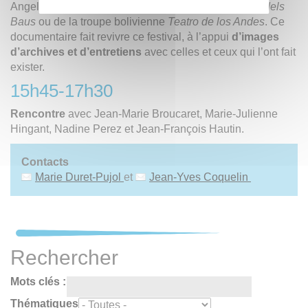
Angelica Liddell, de la compagnie catalane
La Fura dels
Baus
ou de la troupe bolivienne
Teatro de los Andes
. Ce
documentaire fait revivre ce festival, à l’appui
d’images
d’archives et d’entretiens
avec celles et ceux qui l’ont fait
exister.
15h45-17h30
Rencontre
avec Jean-Marie Broucaret, Marie-Julienne
Hingant, Nadine Perez et Jean-François Hautin.
Contacts
Marie Duret-Pujol
et
Jean-Yves Coquelin
Rechercher
Mots clés :
Thématiques