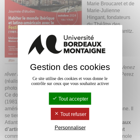
Marie Broucaret et de
Marie-Julienne
Hingant, fondateurs
du Théâtre des
Chimères de Biarritz.
13h30-
15h30
Projection du
Gestion des cookies
documentaire
Venez
rêver avec ce qui ne vous ressemble pas
de Nadine Perez
Ce site utilise des cookies et vous donne le
(réalisatrice) et Jean-François Hautin (directeur de la
contrôle sur ceux que vous souhaitez activer
photo, cadreur).
Ce documentaire retrace
l’histoire des Translatines
Tout accepter
(1981-2015), festival de théâtre ibérique et latino-
américain, créé par le Théâtre des Chimères à Bayonne. Il
Tout refuser
se tient pendant trente-trois ans dans les Pyrénées-
Atlantiques et permet de découvrir en France les
travaux
Personnaliser
d’artistes aujourd’hui reconnus internationalement
comme ceux de l’argentin Rodrigo Garcia, de l’espagnole