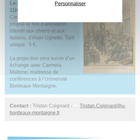
Le dimanche 23 mars 2025 à
Personnaliser
11h au Cinéma Utopia
(place
Camille Jullian, Bordeaux) sera
projeté le film d'animation
Interdit aux chiens et aux
Italiens
, d'Alain Ughetto. Tarif
unique : 5 €.
La projection sera suivie d’un
échange avec Carmela
Maltone, maitresse de
conférences à l’Université
Bordeaux Montaigne.
Contact :
Tristan Coignard -
Tristan.Coignard
@
u-
bordeaux-montaigne.fr