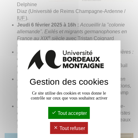
Delphine
Diaz (Université de Reims Champagne-Ardenne /
IUF
).
Jeudi 6 février 2025 à 16h :
Accueillir la "colonie
allemande". Exilés et migrants germanophones en
e
France au XIX
siècle
avec Tristan Coignard
(Université Bordeaux Montaigne -
Plurielles
).
Jeudi 13 février 2025 à 16h :
Au-delà des frontières :
exils et migrations en provenance d'Espagne à
l'époque contemporaine
avec Aranzazu Sarria Buil
(Université Bordeaux Montaigne -
AMERIBER
).
Jeudi 13 mars 2025 à 16h :
Juifs d'Allemagne en
Gestion des cookies
France, 1933 - 1953 : exil, persécution, déportations,
survie et reconstruction
avec Dorothea Bohnekamp
Ce site utilise des cookies et vous donne le
contrôle sur ceux que vous souhaitez activer
(Université Rennes 2).
Jeudi 20 mars 2025 à 16h :
La France de l'entre-
deux-guerres, une terre d'asile pour les antifascistes
Tout accepter
italiens
avec Carmela Maltone (Université Bordeaux
Montaigne -
CEMMC
).
Tout refuser