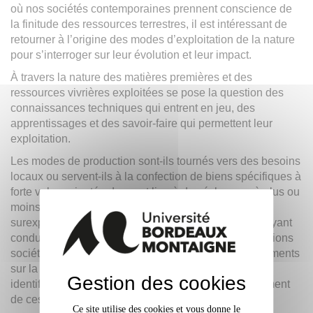
où nos sociétés contemporaines prennent conscience de
la finitude des ressources terrestres, il est intéressant de
retourner à l’origine des modes d’exploitation de la nature
pour s’interroger sur leur évolution et leur impact.
À travers la nature des matières premières et des
ressources vivrières exploitées se pose la question des
connaissances techniques qui entrent en jeu, des
apprentissages et des savoir-faire qui permettent leur
exploitation.
Les modes de production sont-ils tournés vers des besoins
locaux ou servent-ils à la confection de biens spécifiques à
forte valeur ajoutée donnant lieu à des échanges à plus ou
moins longue distance ? Peut-on parler de cas de
surexploitation, voire d’épuisement de la ressource ayant
conduit à des pénuries, des crises ou des recompositions
sociétales ? On connaît le rôle des premiers défrichements
sur la réduction du couvert forestier, mais comment
Gestion des cookies
identifier plus généralement l’impact sur l’environnement
de ces diverses activités de production ?
Ce site utilise des cookies et vous donne le