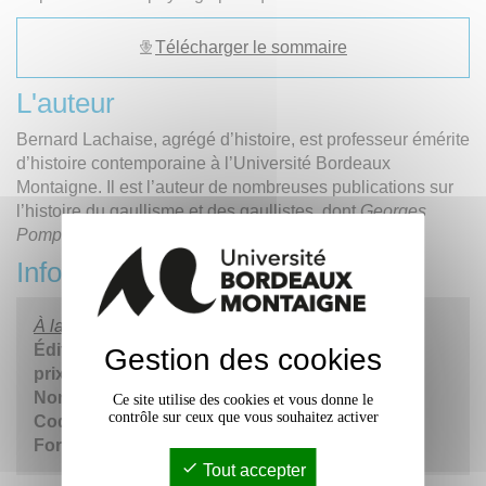
Télécharger le sommaire
L'auteur
Bernard Lachaise, agrégé d’histoire, est professeur émérite
d’histoire contemporaine à l’Université Bordeaux
Montaigne. Il est l’auteur de nombreuses publications sur
l’histoire du gaullisme et des gaullistes, dont
Georges
Pompidou : avec de Gaulle 1944-1959
(2020).
Informations
À la gauche du gaullisme
Éditeur :
Presses Universitaires de France
Gestion des cookies
prix :
23€
Nombre de pages :
224
Ce site utilise des cookies et vous donne le
contrôle sur ceux que vous souhaitez activer
Code ISBN :
978-2-13-083028-3
Format :
13.5 x 21.5 cm
Tout accepter