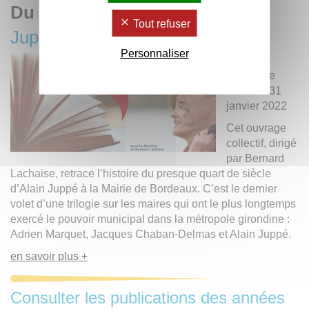
Du même auteur :
Tout refuser
Juppé Bordeaux 1995-2019
Personnaliser
Du 9
décembre
2021 au 31
janvier 2022
Cet ouvrage
collectif, dirigé
par Bernard
Lachaise, retrace l’histoire du presque quart de siècle
d’Alain Juppé à la Mairie de Bordeaux. C’est le dernier
volet d’une trilogie sur les maires qui ont le plus longtemps
exercé le pouvoir municipal dans la métropole girondine :
Adrien Marquet, Jacques Chaban-Delmas et Alain Juppé.
en savoir plus +
Consulter les publications des années