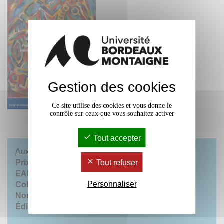
Gestion des cookies
Ce site utilise des cookies et vous donne le
contrôle sur ceux que vous souhaitez activer
Tout accepter
Aux premiers temps de la monnaie en Occident
Tout refuser
Prix :
25,00 €
EAN :
9782356134394
Personnaliser
Collection
: Scripta Antiqua 157
Nombre de pages
: 434
Éditions :
Ausonius éditions