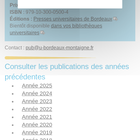
Prix :
34,00 €
ISBN
: 979-10-300-0500-4
Éditions :
Presses universitaires de Bordeaux
Bientôt disponible
dans vos bibliothèques
universitaires
Contact :
pub
@
u-bordeaux-montaigne.fr
Consulter les publications des années
précédentes
Année 2025
Année 2024
Année 2023
Année 2022
Année 2021
Année 2020
Année 2019