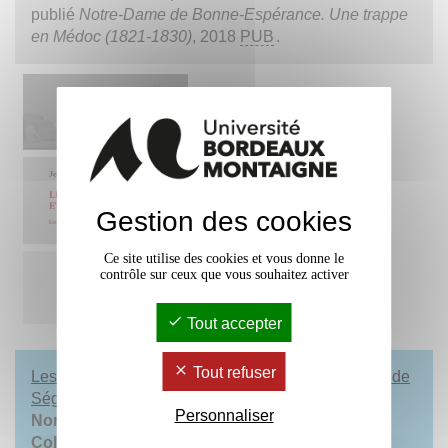
publié
Notre-Dame de Bonne-Espérance. Une trappe
en Médoc (1821-1830)
, 2018
PUB
.
Gestion des cookies
Ce site utilise des cookies et vous donne le
contrôle sur ceux que vous souhaitez activer
Tout accepter
Tout refuser
Les vertus, les mœurs et les manières. Les comtes de
Ségur-Cabanac et Bordeaux (1655-1888)
Personnaliser
Nombre de pages
: 458
Collection
: Histoire – Hors collection