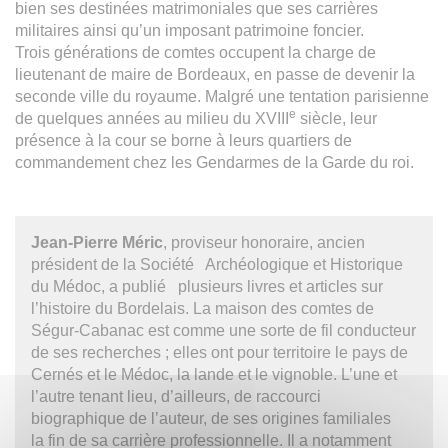
bien ses destinées matrimoniales que ses carrières
militaires ainsi qu’un imposant patrimoine foncier.
Trois générations de comtes occupent la charge de
lieutenant de maire de Bordeaux, en passe de devenir la
seconde ville du royaume. Malgré une tentation parisienne
e
de quelques années au milieu du XVIII
siècle, leur
présence à la cour se borne à leurs quartiers de
commandement chez les Gendarmes de la Garde du roi.
Jean-Pierre Méric
, proviseur honoraire, ancien
président de la Société Archéologique et Historique
du Médoc, a publié plusieurs livres et articles sur
l’histoire du Bordelais. La maison des comtes de
Ségur-Cabanac est comme une sorte de fil conducteur
de ses recherches ; elles ont pour territoire le pays de
Cernés et le Médoc, la lande et le vignoble. L’une et
l’autre tenant lieu, d’ailleurs, de raccourci
biographique de l’auteur, de ses origines familiales
la fin de sa carrière professionnelle. Il a notamment