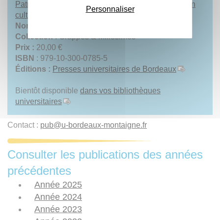
Patrimoine et œnotourisme. Vers une recomposition
Personnaliser
culturelle du monde vitivinicole
Nombre de pages
: 208
Collection
: Grappes & Millésimes
Prix :
20,00 €
ISBN
: 979-10-300-0785-5
Éditions :
Presses universitaires de Bordeaux
Bientôt disponible
dans vos bibliothèques
universitaires
Contact :
pub
@
u-bordeaux-montaigne.fr
Consulter les publications des années
précédentes
Année 2025
Année 2024
Année 2023