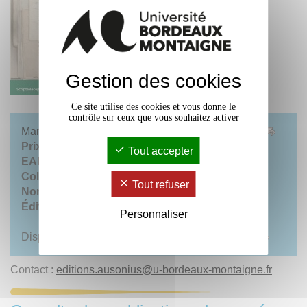
Gestion des cookies
Ce site utilise des cookies et vous donne le
contrôle sur ceux que vous souhaitez activer
Manuscrit d’un voyageur, voyages d’un manuscrit
Prix :
19,00 €
Tout accepter
EAN :
9782356134745
Collection
: Scripta receptoria 22
Tout refuser
Nombre de pages
: 190 p.
Éditions :
Ausonius éditions
Personnaliser
Disponible
dans vos bibliothèques universitaires
Contact :
editions.ausonius
@
u-bordeaux-montaigne.fr