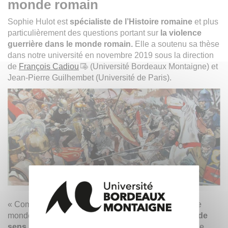
monde romain
Sophie Hulot est
spécialiste de l’Histoire romaine
et plus
particulièrement des questions portant sur
la violence
guerrière dans le monde romain.
Elle a soutenu sa thèse
dans notre université en novembre 2019 sous la direction
de
François Cadiou
(Université Bordeaux Montaigne) et
Jean-Pierre Guilhembet (Université de Paris).
« Comme je travaille sur la violence de guerre dans le
monde romain, je dirais [que je suis] :
« chercheuse de
sens »,
parce que ce qui m’intéresse, au fond, c’est de