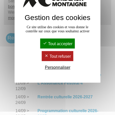
Stéphanie Durrans :
stephanie.durrans
@
u-
bordeaux-montaigne.fr
Wendy Eastwell :
wendy.eastwell
@
u-bordeaux-
Gestion des cookies
montaigne.fr
Ce site utilise des cookies et vous donne le
contrôle sur ceux que vous souhaitez activer
Rendez-vous
Tout accepter
27/09
Premiers Feux #6, concours des
jeunes écritures en Nouvelle-
Tout refuser
Aquitaine
Personnaliser
19/06
>
Des rendez-vous Bordeaux
13/12
Montaigne au Musée d'Aquitaine
11/09
>
L’Assonance Festival 4
12/09
14/09
>
Rentrée culturelle 2026-2027
24/09
14/09
>
Programmation culturelle 2026-