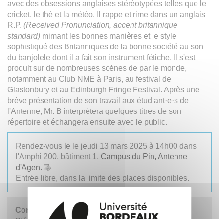
avec des obsessions anglaises stéréotypées telles que le
cricket, le thé et la météo. Il rappe et rime dans un anglais
R.P.
(Received Pronunciation, accent britannique
standard)
mimant les bonnes manières et le style
sophistiqué des Britanniques de la bonne société au son
du banjolele dont il a fait son instrument fétiche. Il s'est
produit sur de nombreuses scènes de par le monde,
notamment au Club NME à Paris, au festival de
Glastonbury et au Edinburgh Fringe Festival. Après une
brève présentation de son travail aux étudiant·e·s de
l'Antenne, Mr. B interprètera quelques titres de son
répertoire et échangera ensuite avec le public.
Rendez-vous le le jeudi 13 mars 2025 à 14h00 dans
l'Amphi 200, bâtiment 1,
Campus du Pin, Antenne
d'Agen.
Entrée libre, dans la limite des places disponibles.
Contact