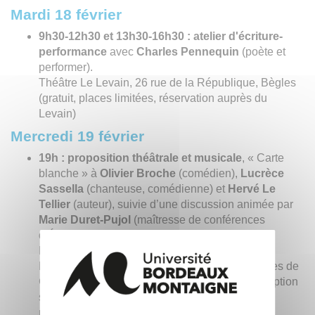
Mardi 18 février
9h30-12h30 et 13h30-16h30 :
atelier d'écriture-
performance
avec
Charles Pennequin
(poète et
performer).
Théâtre Le Levain, 26 rue de la République, Bègles
(gratuit, places limitées, réservation auprès du
Levain)
Mercredi 19 février
19h :
proposition théâtrale et musicale
, « Carte
blanche » à
Olivier Broche
(comédien),
Lucrèce
Sassella
(chanteuse, comédienne) et
Hervé Le
Tellier
(auteur), suivie d’une discussion animée par
Marie Duret-Pujol
(maîtresse de conférences
d’Études Théâtrales, Université Bordeaux
Montaigne).
Médiathèque Michel Sainte-Marie, Place Charles de
Gaulle, Mérignac (gratuit, places limitées, inscription
sur
https://www.mediatheque.merignac.com
/
rubrique agenda)