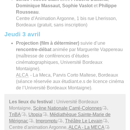
Dominique Massaut,
Sophie Vaslot
et
Philippe
Rousseau
.
Centre d’Animation Argonne, 1 bis rue Lherisson,
Bordeaux (gratuit, sans inscription)
Jeudi 3 avril
Projection (film à déterminer)
suivie d’une
rencontre-débat
animée par Marguerite Vappereau
(maîtresse de conférences d’études
cinématographiques, Université Bordeaux
Montaigne).
ALCA
- La Meca, Parvis Corto Maltese, Bordeaux
(séance réservée aux étudiant.e.s de licence cinéma
de l’Université Bordeaux Montaigne).
Les lieux du festival :
Université Bordeaux
Montaigne,
Scène Nationale Carré-Colonnes
,
TnBA
,
Utopia
,
Médiathèque Sainte-Marie de
Mérignac
,
Impromptu
,
Théâtre Le Levain
,
Centre d'animation Argonne,
ALCA - La MECA