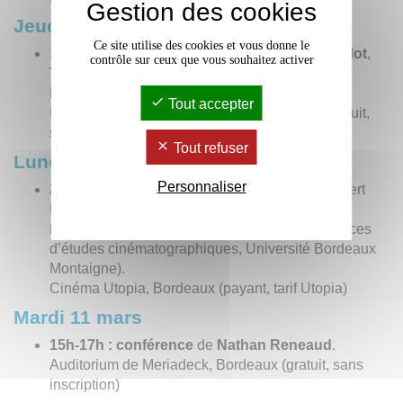
Gestion des cookies
Jeudi 20 février
Ce site utilise des cookies et vous donne le
19h30 :
soirée poésie
avec
Jean-Pierre Bobillot
,
contrôle sur ceux que vous souhaitez activer
Thomas Déjeammes, Didier Delahaye, Marie
Delvigne, Frédérique Soumagne
.
Tout accepter
L’impromptu, cours de la Marne, Bordeaux (gratuit,
sans inscription)
Tout refuser
Lundi 10 mars
Personnaliser
20h :
projection de
Purple Rain
(1984) de Albert
Magnoli, présentée par
Nathan Reneaud
et
Marguerite Vappereau
(maîtresse de conférences
d’études cinématographiques, Université Bordeaux
Montaigne).
Cinéma Utopia, Bordeaux (payant, tarif Utopia)
Mardi 11 mars
15h-17h :
conférence
de
Nathan Reneaud
.
Auditorium de Meriadeck, Bordeaux (gratuit, sans
inscription)