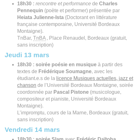
18h30 :
rencontre et performance
de
Charles
Pennequin
(poète et performer) présentée par
Heiata
Julienne-Ista
(Doctorant en littérature
française contemporaine, Université Bordeaux
Montaigne).
TnBar,
TnBA
, Place Renaudel, Bordeaux (gratuit,
sans inscription)
Jeudi 13 mars
18h30 : soirée poésie en musique
à partir des
textes de
Frédérique Soumagne
, avec les
étudiant.e.s de la
licence Musiques actuelles, jazz et
chanson
de l’Université Bordeaux Montaigne, soirée
coordonnée par
Pascal Pistone
(musicologue,
compositeur et pianiste, Université Bordeaux
Montaigne).
L’impromptu, cours de la Marne, Bordeaux (gratuit,
sans inscription)
Vendredi 14 mars
18h30 :
soirée Slam
avec
Frédéric Daïtoha
,