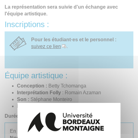
La représentation sera suivie d'un échange avec
l'équipe artistique.
Inscriptions :
Pour les étudiant·es et le personnel :
suivez ce lien
.
Équipe artistique :
Conception :
Betty Tchomanga
Interprétation
Folly
: Romain Azaman
Son :
Stéphane Monteiro
Production :
Aoza-Marion Cachan
Durée :
35 minutes et 20 minutes d'échanges
En
partenariat
avec
La Manufacture CDNC
Nouvelle-Aquitaine Bordeaux · La Rochelle
, la