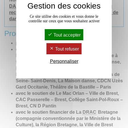
Gestion des cookies
DAAC
(Délégation Académique Arts et Culture)
du
rectorat de Bordeaux
dans le cadre du
festival de
Ce site utilise des cookies et vous donne le
danse POUCE!
contrôle sur ceux que vous souhaitez activer
Production et coproduction:
Tout accepter
production Association Lola Gat
Tout refuser
coproduction Le Quartz, scène nationale de
Brest, Le Gymnase CDCN de Roubaix, Danse à
Personnaliser
tous les étages scène de territoire pour la danse,
Le Triangle cité de la danse de Rennes, Les
Rencontres chorégraphiques internationales de
Seine- Saint-Denis, La Maison danse, CDCN Uzès
Gard Occitanie, Théâtre de la Bastille – Paris
avec le soutien de Le Mac Orlan – Ville de Brest,
CAC Passerelle – Brest, Collège Saint-Pol-Roux –
Brest, CN D Pantin
avec le soutien financier de La
DRAC
Bretagne
(compagnie conventionnée par le Ministère de la
Culture), la Région Bretagne, la Ville de Brest