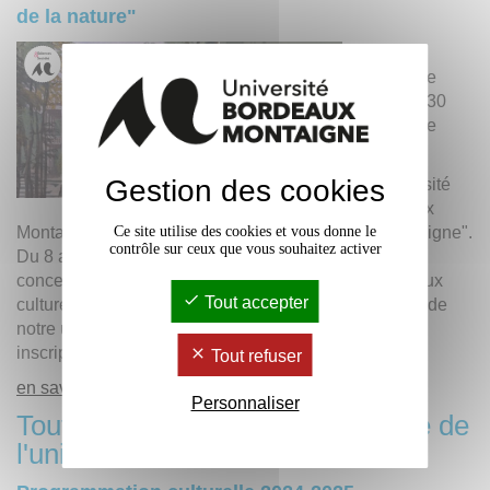
de la nature"
Du 8
novembre
2024 au 30
novembre
2024
Gestion des cookies
L’Université
Bordeaux
Montaigne invite à "philosopher au jardin avec Montaigne".
Ce site utilise des cookies et vous donne le
contrôle sur ceux que vous souhaitez activer
Du 8 au 30 novembre 2024, plusieurs conférences,
concerts et expositions sont proposés dans divers lieux
Tout accepter
culturels de Bordeaux et à la Maison de la recherche de
notre université. Gratuit et ouvert à toutes et tous. Sur
inscription pour certains événements.
Tout refuser
en savoir plus +
Personnaliser
Toute la programmation culturelle de
l'université