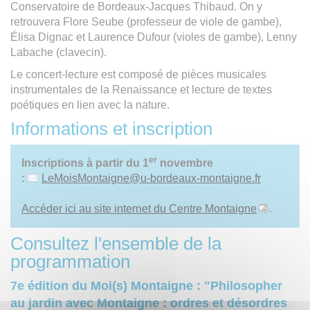
Conservatoire de Bordeaux-Jacques Thibaud. On y
retrouvera Flore Seube (professeur de viole de gambe),
Élisa Dignac et Laurence Dufour (violes de gambe), Lenny
Labache (clavecin).
Le concert-lecture est composé de pièces musicales
instrumentales de la Renaissance et lecture de textes
poétiques en lien avec la nature.
Informations et inscription
er
Inscriptions à partir du 1
novembre
:
LeMoisMontaigne
@
u-bordeaux-montaigne.fr
Accéder ici au site internet du Centre Montaigne
.
Consultez l'ensemble de la
programmation
7e édition du Moi(s) Montaigne : "Philosopher
au jardin avec Montaigne : ordres et désordres