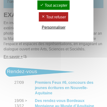
l’œuvre de Paul Klee.
Tout accepter
EXARMAS
Tout refuser
En invitant les membres du laboratoire ou des invités
Personnaliser
extérieurs à exposer leurs tableaux, sculptures,
photographies, … il s’agit d’investir deux à trois fois par an
la Maison des Suds pour confronter représentations de
l’espace et espaces des représentations, en engageant un
dialogue ouvert entre Arts, Sciences et Sociétés.
En savoir +
Rendez-vous
27/09
Premiers Feux #6, concours des
jeunes écritures en Nouvelle-
Aquitaine
19/06
>
Des rendez-vous Bordeaux
13/12
Montaigne au Musée d'Aquitaine