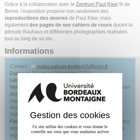
Grâce à la collaboration avec le
Zentrum Paul Klee
de
Berne. l'exposition propose non seulement des
reproductions des œuvres
de Paul Klee, mais
également
des pages de ses cahiers de cours
durant la
période Bauhaus et différentes photographies réalisées
tout au long de sa vie.
Informations
Contact :
pablo.salinas-kraljevich
@
cnrs.fr
Date :
du 28 juin au 18 octobre 2024
Lieu :
Maison des Suds
Vernissage :
vendredi 28 juin 2024, à 17h à la Maison
des Suds.avec présentation et visite guidée de
l'exposition.
Animation de notre commissaire invité : Philippe
Gestion des cookies
Rekacewicz
Finissage :
mardi 15 octobre à 16h, un séminaire sera
Ce site utilise des cookies et vous donne le
organisé sur la sémiologie (carto)graphique et sur le
contrôle sur ceux que vous souhaitez activer
regard que géographes et cartographes portent sur