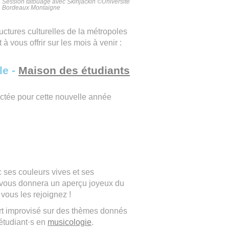
Session tatouage avec Skinjackin ©Université
Bordeaux Montaigne
ructures culturelles de la métropoles
à vous offrir sur les mois à venir :
le -
Maison des étudiants
ctée pour cette nouvelle année
 ses couleurs vives et ses
vous donnera un aperçu joyeux du
vous les rejoignez !
t improvisé sur des thèmes donnés
 étudiant·s en
musicologie
.