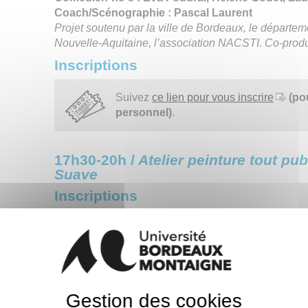
Coach/Scénographie : Pascal Laurent
Projet soutenu par la ville de Bordeaux, le départem
Nouvelle-Aquitaine, l’association NACSTI
.
Co-produ
Inscriptions
Suivez
ce lien pour vous inscrire
(po
personnel)
.
17h30-20h /
Atelier peinture tout pub
Suave
Inscriptions
Suivez
ce lien pour vous inscrire à l'ate
Suave.
Mercredi 18 septembre
Gestion des cookies