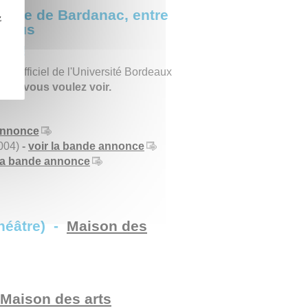
laine de Bardanac, entre
z
Crous
ir !
m officiel de l'Université Bordeaux
m que vous voulez voir.
 annonce
004)
-
voir la bande annonce
 la bande annonce
héâtre) -
Maison des
Maison des arts