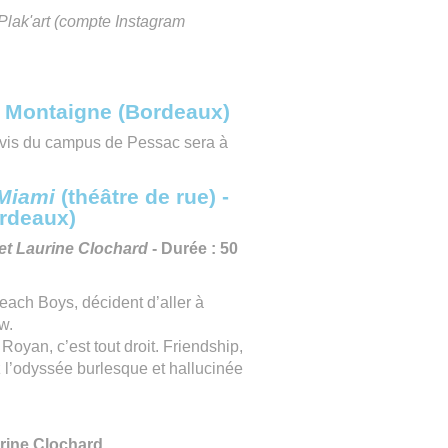
 Plak'art (compte Instagram
x Montaigne (Bordeaux)
arvis du campus de Pessac sera à
 Miami
(théâtre de rue) -
ordeaux)
 et Laurine Clochard
- Durée : 50
ach Boys, décident d’aller à
ow.
Royan, c’est tout droit. Friendship,
 l’odyssée burlesque et hallucinée
rine Clochard.