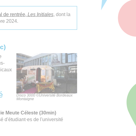
al de rentrée,
Les Initiales
, dont la
bre 2024.
c)
e
s-
sicaux
é
Disco 3000 ©Université Bordeaux
Montaigne
ie Meute Céleste (30min)
d'étudiant·es de l'université