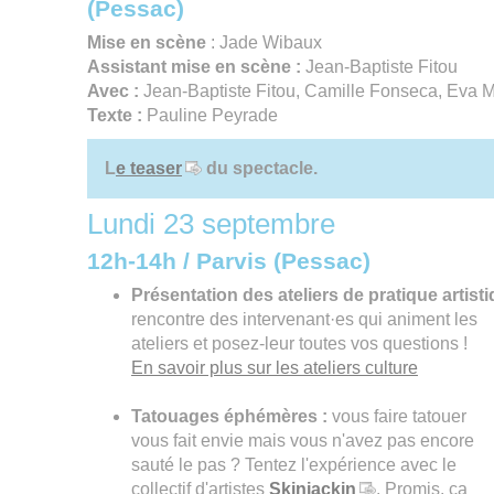
(Pessac)
Mise en scène
: Jade Wibaux
Assistant mise en scène :
Jean-Baptiste Fitou
Avec :
Jean-Baptiste Fitou, Camille Fonseca, Eva Mi
Texte :
Pauline Peyrade
L
e teaser
du spectacle.
Lundi 23 septembre
12h-14h / Parvis (Pessac)
Présentation des ateliers de pratique artist
rencontre des intervenant·es qui animent les
ateliers et posez-leur toutes vos questions !
En savoir plus sur les ateliers culture
Tatouages éphémères :
vous faire tatouer
vous fait envie mais vous n'avez pas encore
sauté le pas ? Tentez l'expérience avec le
collectif d'artistes
Skinjackin
. Promis, ça