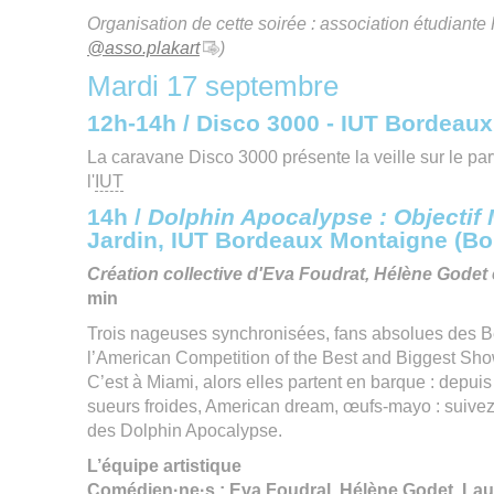
Organisation de cette soirée : association étudiante
@asso.plakart
)
Mardi 17 septembre
12h-14h / Disco 3000 - IUT Bordeau
La caravane Disco 3000 présente la veille sur le p
l'
IUT
14h /
Dolphin Apocalypse : Objectif
Jardin, IUT Bordeaux Montaigne (B
Création collective d'Eva Foudrat, Hélène Godet
min
Trois nageuses synchronisées, fans absolues des Be
l’American Competition of the Best and Biggest Sh
C’est à Miami, alors elles partent en barque : depuis 
sueurs froides, American dream, œufs-mayo : suivez
des Dolphin Apocalypse.
L’équipe artistique
Comédien·ne·s : Eva Foudral, Hélène Godet, Lau