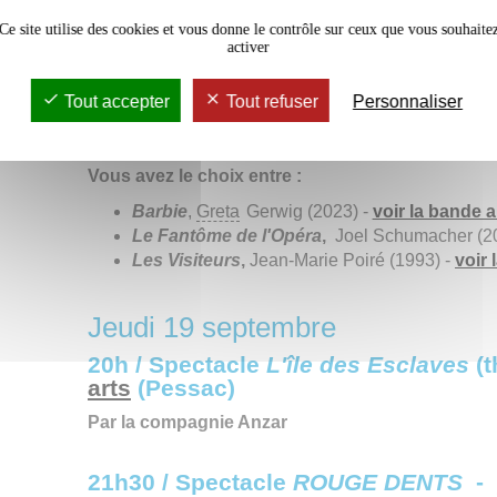
21h - 23h30 /
cinéma en plein air
- P
Ce site utilise des cookies et vous donne le contrôle sur ceux que vous souhaite
l'université et l'(S)pace Campus du 
activer
Votez pour le film que vous voulez vo
Tout accepter
Tout refuser
Personnaliser
Début septembre, rendez-vous sur le compte Instagra
Montaigne :
@ubmontaigne
pour choisir le fil
Vous avez le choix entre :
Barbie
,
Greta
Gerwig (2023) -
voir la bande
Le Fantôme de l'Opéra
,
Joel Schumacher (2
Les Visiteurs
,
Jean-Marie Poiré (1993) -
voir
Jeudi 19 septembre
20h / Spectacle
L'île des Esclaves
(t
arts
(Pessac)
Par la compagnie Anzar
21h30 / Spectacle
ROUGE DENTS
-