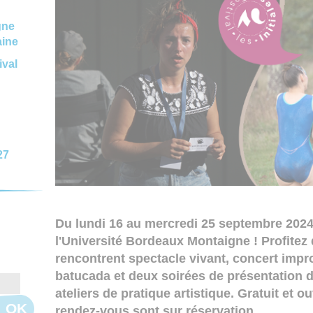
gne
aine
ival
27
Du lundi 16 au mercredi 25 septembre 2024, 
l'Université Bordeaux Montaigne ! Profitez
rencontrent spectacle vivant, concert impro
batucada et deux soirées de présentation de
ateliers de pratique artistique. Gratuit et ou
OK
rendez-vous sont sur réservation.