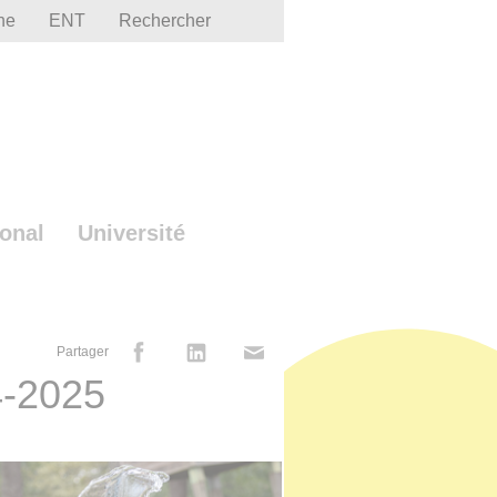
he
ENT
Rechercher
ional
Université
Partager
4-2025