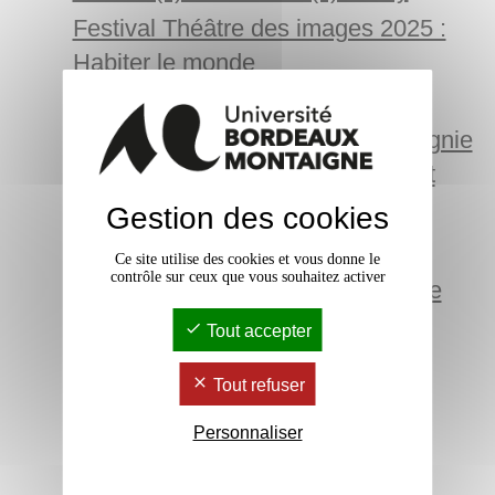
Festival Théâtre des images 2025 :
Habiter le monde
Gisèle Halimi, défendre !
Résidence artistique de la compagnie
Machine cassée, création Burnout
Conférence de Valérie Mréjen
Gestion des cookies
Poésie et dissidence en Ukraine
Ce site utilise des cookies et vous donne le
contrôle sur ceux que vous souhaitez activer
Spectacle de chap-hop : Mr. B The
Gentleman Rhymer
Tout accepter
La marche, thème du festival
Tout refuser
Géocinéma 2025
Chroniques par la Compagnie En
Personnaliser
Carton