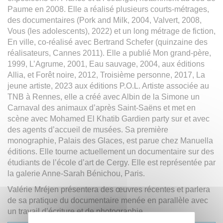
Paume en 2008. Elle a réalisé plusieurs courts-métrages,
des documentaires (Pork and Milk, 2004, Valvert, 2008,
Vous (les adolescents), 2022) et un long métrage de fiction,
En ville, co-réalisé avec Bertrand Schefer (quinzaine des
réalisateurs, Cannes 2011). Elle a publié Mon grand-père,
1999, L’Agrume, 2001, Eau sauvage, 2004, aux éditions
Allia, et Forêt noire, 2012, Troisième personne, 2017, La
jeune artiste, 2023 aux éditions P.O.L. Artiste associée au
TNB à Rennes, elle a créé avec Albin de la Simone un
Carnaval des animaux d’après Saint-Saëns et met en
scène avec Mohamed El Khatib Gardien party sur et avec
des agents d’accueil de musées. Sa première
monographie, Palais des Glaces, est parue chez Manuella
éditions. Elle tourne actuellement un documentaire sur des
étudiants de l’école d’art de Cergy. Elle est représentée par
la galerie Anne-Sarah Bénichou, Paris.
Valérie Mréjen présentera des œuvres récentes et parlera
de sa pratique du documentaire menée en parallèle avec
un travail d’écriture et de photographie.