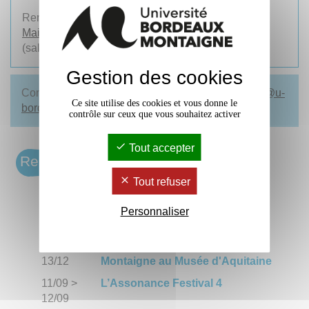
Rendez-vous le mardi 11 février 2025 à 17h30 à
la
Maison des Sciences Humaines de Bordeaux
(salle Jean Borde)
Gestion des cookies
Contact : Stéphane Abboud -
stephane.abboud
@
u-
Ce site utilise des cookies et vous donne le
bordeaux-montaigne.fr
contrôle sur ceux que vous souhaitez activer
Tout accepter
Rendez-vous
Tout refuser
27/09
Premiers Feux #6, concours des
jeunes écritures en Nouvelle-
Personnaliser
Aquitaine
19/06
>
Des rendez-vous Bordeaux
13/12
Montaigne au Musée d'Aquitaine
11/09
>
L’Assonance Festival 4
12/09