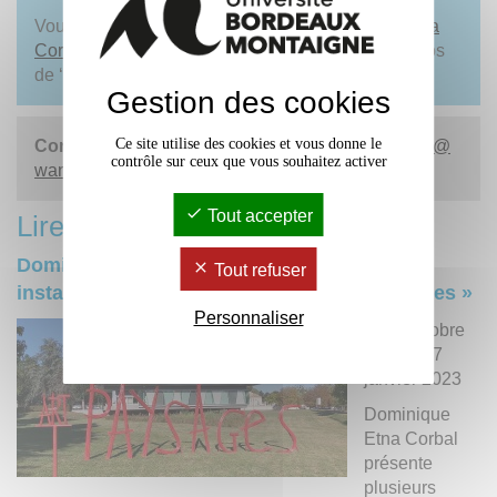
Vous pouvez écouter
l'interview de Dominique Etna
Corbal
sur Radio Hélène le 14 juin 2024 à propos
de ‘’SE CULTIVER’’.
Gestion des cookies
Ce site utilise des cookies et vous donne le
Contact :
Dominique Etna Corbal -
a.te.lier.etna
@
contrôle sur ceux que vous souhaitez activer
wanadoo.fr
ou
06.26.19.11.79
.
Tout accepter
Lire aussi :
Dominique Etna Corbal, ses nouvelles
Tout refuser
installations : « Paysages, passages, partages »
Personnaliser
Du 1 octobre
2022 au 7
janvier 2023
Dominique
Etna Corbal
présente
plusieurs