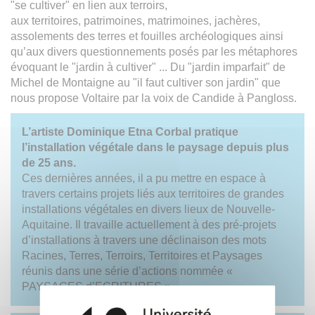
"se cultiver" en lien aux terroirs,
aux territoires, patrimoines, matrimoines, jachères,
assolements des terres et fouilles archéologiques ainsi
qu’aux divers questionnements posés par les métaphores
évoquant le "jardin à cultiver" ... Du "jardin imparfait" de
Michel de Montaigne au "il faut cultiver son jardin" que
nous propose Voltaire par la voix de Candide à Pangloss.
L’artiste Dominique Etna Corbal pratique
l’installation végétale dans le paysage depuis plus
de 25 ans.
Ces dernières années, il a pu mettre en espace à
travers certains projets liés aux territoires de grandes
installations végétales en divers lieux de Nouvelle-
Aquitaine. Il travaille actuellement à des pré-projets
d’installations à travers une déclinaison des mots
Racines, Terres, Terroirs, Territoires et Paysages
réunis dans une série d’actions nommée «
PAYSAGES d’ECRITURES ».