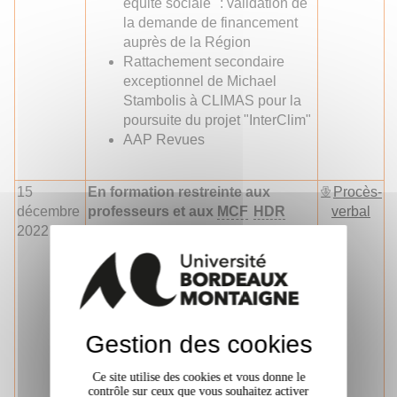
équité sociale" : validation de
la demande de financement
auprès de la Région
Rattachement secondaire
exceptionnel de Michael
Stambolis à CLIMAS pour la
poursuite du projet "InterClim"
AAP Revues
15
En formation restreinte aux
Procès-
décembre
professeurs et aux
MCF
HDR
verbal
2022
Demandes d'
HDR
:
En formation plénière, élargie à la
CDUR
Validation du PV du 17
novembre
Demandes de rattachement à
Gestion des cookies
D2iA :
Bilan sur les
GIS
qui arrivent à
Ce site utilise des cookies et vous donne le
contrôle sur ceux que vous souhaitez activer
échéance : Tourisme et