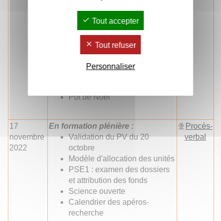
Amériques
Présentation AAP MSHBx :
Tout accepter
bilan et perspectives.
Rapports
HCERES
de
Tout refuser
l'établissement et nouveau
contrat : présentation et
Personnaliser
discussion – propositions
d’évolution de la PSE
Pot de Noël
17
En formation plénière :
Procès-
novembre
Validation du PV du 20
verbal
2022
octobre
Modèle d'allocation des unités
PSE1 : examen des dossiers
et attribution des fonds
Science ouverte
Calendrier des apéros-
recherche