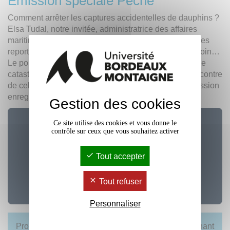
Emission spéciale Pêche
Comment arrêter les captures accidentelles de dauphins ?
Elsa Tudal, notre invitée, administratrice des affaires
maritimes, doit faire face à cette hécatombe. Et puis des
reportages, des décryptages nous emmèneront plus loin…
Le port de plaisance, le plus grand d’Europe, est-il une
catastrophe environnementale ? Partez enfin à la rencontre
de celles et ceux qui ont choisi une vie sur l’eau. Emission
enregistrée le vendredi 7 avril.
Gestion des cookies
Ce site utilise des cookies et vous donne le
contrôle sur ceux que vous souhaitez activer
Tout accepter
Tout refuser
Personnaliser
Productions réalisées avec
Olivier Uguen
, enseignant