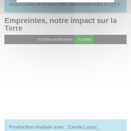
responsable de la spécialité radio/multimédia à l'
IJBA
.
Empreintes, notre impact sur la
Terre
YouTube est désactivé.
Accepter
Production réalisée avec :
Carole Layac
,