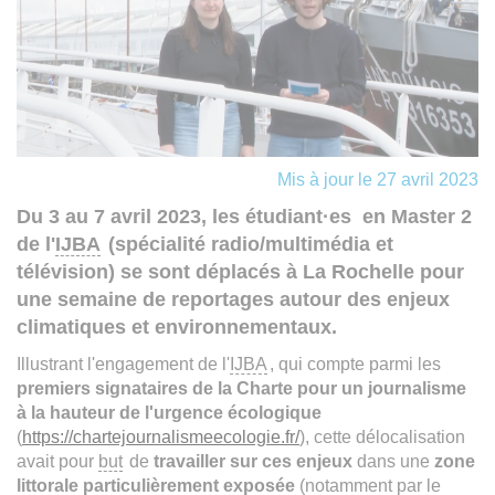
Mis à jour le 27 avril 2023
Du 3 au 7 avril 2023, les étudiant·es en Master 2
de l'
IJBA
(spécialité radio/multimédia et
télévision) se sont déplacés à La Rochelle pour
une semaine de reportages autour des enjeux
climatiques et environnementaux.
Illustrant l'engagement de l'
IJBA
, qui compte parmi les
premiers signataires de la Charte pour un journalisme
à la hauteur de l'urgence écologique
(
https://chartejournalismeecologie.fr/
), cette délocalisation
avait pour
but
de
travailler sur ces enjeux
dans une
zone
littorale particulièrement exposée
(notamment par le