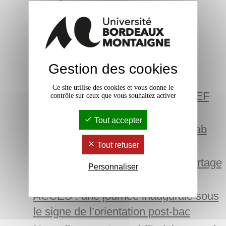
Journée Alter’MMI : promouvoir
l’alternance pour les Métiers du
Multimédia et de l’Internet
Tous Formés à la SCIENCE
Gestion des cookies
OUVERTE en SHS
Ce site utilise des cookies et vous donne le
"Ici Ailleurs" : expo du Master MEEF
contrôle sur ceux que vous souhaitez activer
Arts plastiques le 14 avril
Tout accepter
À la découverte de Porto Kultur Lab
2023 avec l'Ijba
Tout refuser
Les étudiant·e·s de l'IJBA en reportage
Personnaliser
à La Rochelle
ACCES : une journée inaugurale sous
le signe de l’orientation post-bac