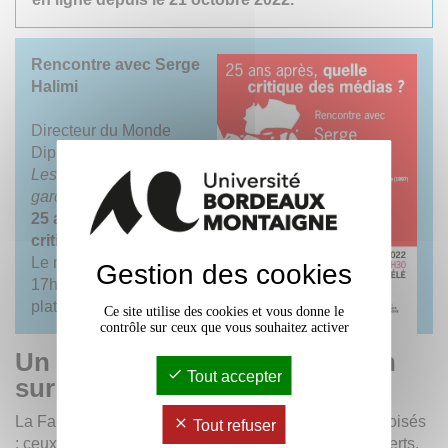
Rencontre avec Serge
Halimi
Directeur du Monde
Diplomatique, auteur de
Les nouveaux chiens de
garde
(1997)
25 ans après, quelle
critique des médias ?
Le mardi 11 octobre de
Gestion des cookies
17h30 à 19h30 au
plateau télé de l’
IJBA
Ce site utilise des cookies et vous donne le
contrôle sur ceux que vous souhaitez activer
Un webmagazine d'information
Tout accepter
sur l'information
La Fabrique de l’info s’enrichit en outre de regards croisés
Tout refuser
: ceux de journalistes, chercheurs, universitaires, experts.