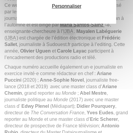
Ce webmagazine d’information sur l’information, réalisé
Personnaliser
par les étudiants du Master 2 de l’
IJBA
(Institut de
journalisme Bordeaux Aquitaine), paraît une fois par an à
l’automne et est dirigé par
Maria Santos-Sainz
,
enseignante-chercheure à l’
IJBA
.
Mayalen Labéguerie
(
IJBA
) est chargée de l’édition électronique et
Frédéric
Sallet
, journaliste à Sudouest.fr participe à l’editing. Cette
année,
Olivier Uguen
et
Carole Layac
participent à
l’encadrement des productions radio et télé.
Chaque numéro accueille également un·e journaliste en
exercice invité·e comme rédacteur en chef :
Ariane
Puccini
(2020) ;
Anne-Sophie Novel
, journaliste free-
lance (2018 et 2019) avec une master class d’
Ariane
Chemin
, grand reporter au
Monde
;
Abel Mestre
,
journaliste politique au
Monde
(2017) avec une master
class d'
Edwy Plenel
(Médiapart);
Didier Pourquery
,
directeur de
The Conversation France
,
Yves Eudes
, grand
reporter au Monde et une master class d’
Eric Scherer
,
directeur de prospective de France télévision;
Antonio
Rubio
, directeur du Master Datajournalisme et