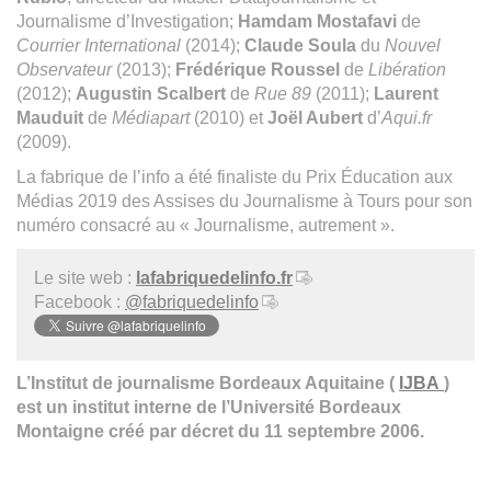
Journalisme d’Investigation;
Hamdam Mostafavi
de
Courrier International
(2014);
Claude Soula
du
Nouvel
Observateur
(2013);
Frédérique Roussel
de
Libération
(2012);
Augustin Scalbert
de
Rue 89
(2011);
Laurent
Mauduit
de
Médiapart
(2010) et
Joël Aubert
d’
Aqui.fr
(2009).
La fabrique de l’info a été finaliste du Prix Éducation aux
Médias 2019 des Assises du Journalisme à Tours pour son
numéro consacré au « Journalisme, autrement ».
Le site web :
lafabriquedelinfo.fr
Facebook :
@fabriquedelinfo
L’Institut de journalisme Bordeaux Aquitaine (
IJBA
)
est un institut interne de l’Université Bordeaux
Montaigne créé par décret du 11 septembre 2006.