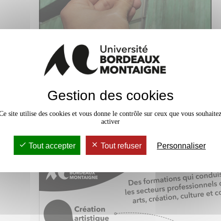
Cliquer pour télécharger le supplément
Gestion des cookies
Ce site utilise des cookies et vous donne le contrôle sur ceux que vous souhaite
Nos formations conduisent à tou
activer
professionnels des domaines arts
communication
Tout accepter
Tout refuser
Personnaliser