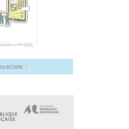
nication et PPI-
DSIN
-
ons en ligne