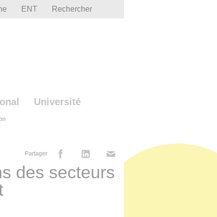
he
ENT
Rechercher
ional
Université
ion
Partager
ns des secteurs
t