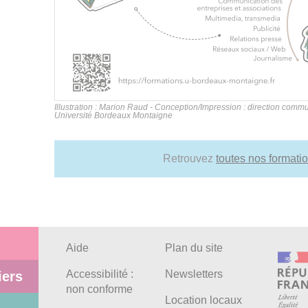
Illustration : Marion Raud - Conception/Impression : direction commu
Université Bordeaux Montaigne
Retrouvez
toutes nos formati
Aide
Plan du site
Accessibilité :
Newsletters
iers
non conforme
Location locaux