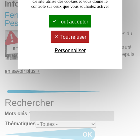
Ce site utilise des cookies et vous donne le
Informations importantes
contrôle sur ceux que vous souhaitez activer
Fermeture partielle du site de
Pessac à partir du 9 avril 2024
Tout accepter
Consulter les messages du
Tout refuser
président Lionel Larré
adressés à la communauté
Personnaliser
Bordeaux Montaigne depuis
le mardi 9 avril 2024.
en savoir plus +
Rechercher
Mots clés :
Thématiques
OK