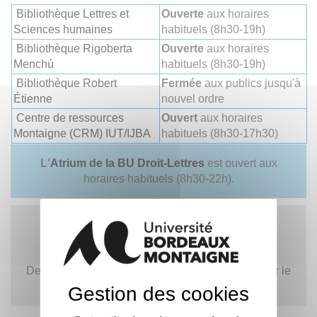
Bibliothèque Lettres et
Ouverte
aux horaires
Sciences humaines
habituels (8h30-19h)
Bibliothèque Rigoberta
Ouverte
aux horaires
Menchú
habituels (8h30-19h)
Bibliothèque Robert
Fermée
aux publics jusqu'à
Étienne
nouvel ordre
Centre de ressources
Ouvert
aux horaires
Montaigne (CRM) IUT/IJBA
habituels (8h30-17h30)
L'
Atrium de la BU Droit-Lettres
est ouvert aux
horaires habituels (8h30-22h).
Les
ressources numériques
sont accessibles
24h/24.
Des
boîtes de retour
sont également ouvertes sur le
campus.
Gestion des cookies