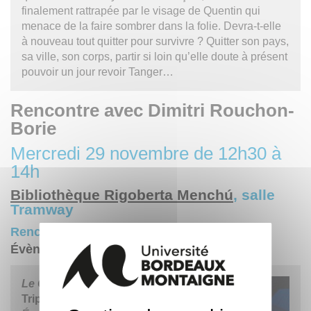
finalement rattrapée par le visage de Quentin qui
menace de la faire sombrer dans la folie. Devra-t-elle
à nouveau tout quitter pour survivre ? Quitter son pays,
sa ville, son corps, partir si loin qu’elle doute à présent
pouvoir un jour revoir Tanger…
Rencontre avec Dimitri Rouchon-
Borie
Mercredi 29 novembre de 12h30 à
14h
Bibliothèque Rigoberta Menchú
, salle
Tramway
Rencontre ouverte à toutes et à tous /
Évènement Facebook
Le Chien des étoiles
, éditions Le
Tripode, 2023