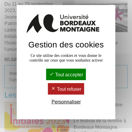
Du 11 au 29 septembre
2023, à l’occasion des
Journées Européennes du
Patrimoine et dans le
cadre du festival Les
Initiales, plongez dans
Gestion des cookies
l'histoire du campus avec une exposition d'archives de
l'université !
Ce site utilise des cookies et vous donne le
en savoir plus +
contrôle sur ceux que vous souhaitez activer
Inauguration et présentation des archives de
Tout accepter
l'université
Tout refuser
Les Initiales, rentrée 2023
Personnaliser
Du 17 au 28 septembre
2023
Le festival de la rentrée à
Bordeaux Montaigne.