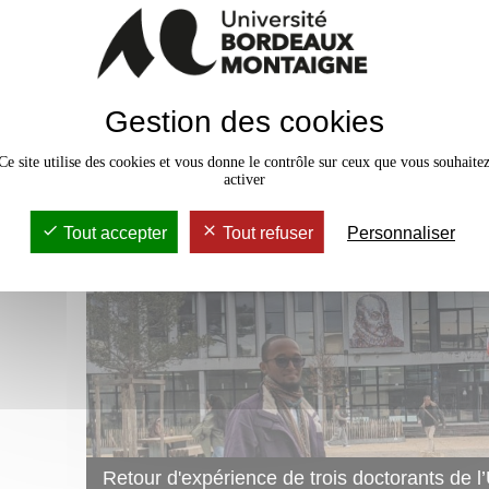
3 - L'assurance habitation : u
obligatoire
Gestion des cookies
4 - Conseils et astuces
Ce site utilise des cookies et vous donne le contrôle sur ceux que vous souhaite
activer
5 - L’aide au logement
Tout accepter
Tout refuser
Personnaliser
6 - Au moment de quitter votr
Retour d'expérience de trois doctorants de l