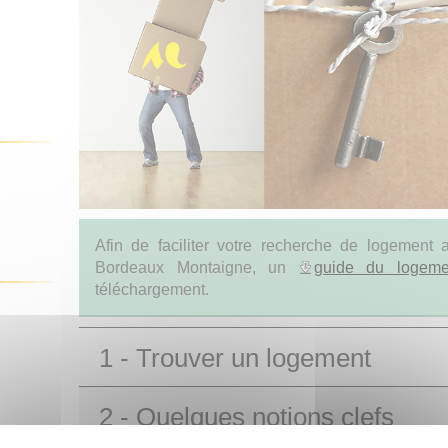
Afin de faciliter votre recherche de logement a
Bordeaux Montaigne, un
guide du logeme
téléchargement.
1 - Trouver un logement
2 - Quelques notions clefs