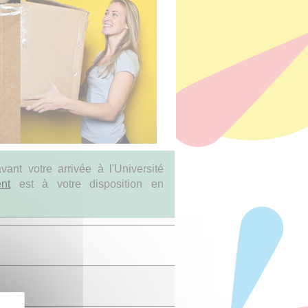
vant votre arrivée à l'Université
nt
est à votre disposition en