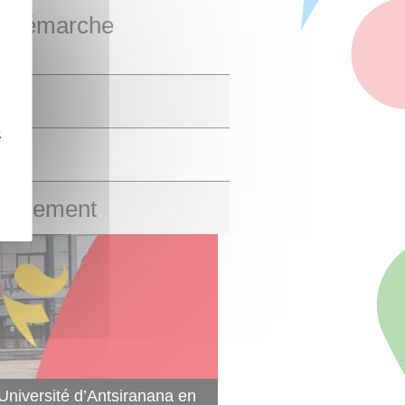
ne démarche
z
e logement
’Université d’Antsiranana en