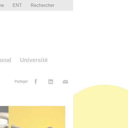
he
ENT
Rechercher
ional
Université
Partager